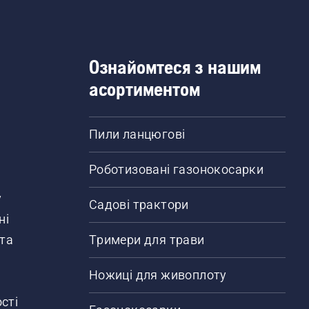
Ознайомтеся з нашим
асортиментом
Пили ланцюгові
Роботизовані газонокосарки
у
Садові трактори
ні
 та
Тримери для трави
Ножиці для живоплоту
сті