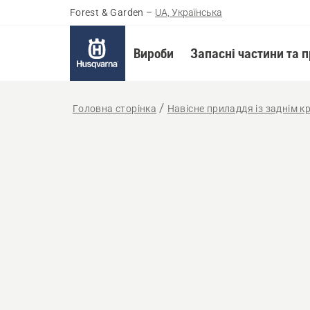
Forest & Garden
–
UA, Українська
Вироби
Запасні частини та 
Головна сторінка
Навісне приладдя із заднім к