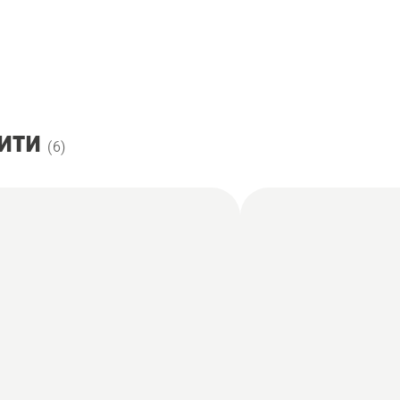
ити
(
6
)