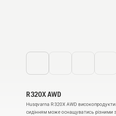
R 320X AWD
Husqvarna R 320X AWD високопродуктив
сидінням може оснащуватись різними 