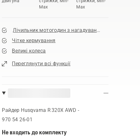
двигуна
стрижки, Min-
стрижки, Min-
Max
Max
Лічильник мотогодин з нагадуванням про сервіс
Чітке кермування
Великі колеса
Переглянути всі функції
Райдер Husqvarna R 320X AWD -
970 54 26‑01
Не входить до комплекту