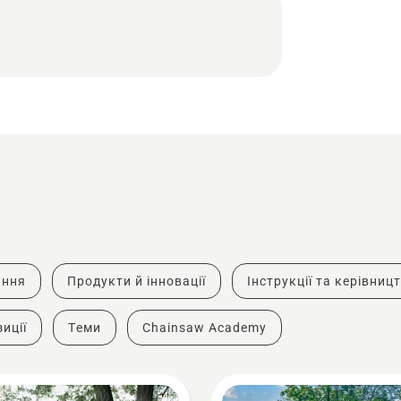
ання
Продукти й інновації
Інструкції та керівниц
иції
Теми
Chainsaw Academy