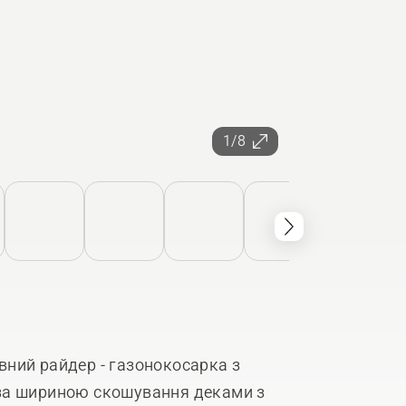
1/8
ний райдер - газонокосарка з
за шириною скошування деками з