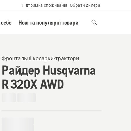
Підтримка споживачів
Обрати дилера
 себе
Нові та популярні товари
Фронтальні косарки-трактори
Райдер Husqvarna
R 320X AWD