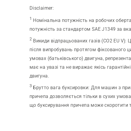
Disclaimer:
1
Номінальна потужність на робочих оберта
потужність за стандартом SAE J1349 за вказ
2
Викиди відпрацьованих газів (CO2 EU V)
:
Ц
після випробувань протягом фіксованого ц
умовах (батьківського) двигуна, репрезентат
має на увазі та не виражає якісь гарантійн
двигуна.
3
Брутто вага буксировки
:
Для машин з прив
причепа дозволяється тільки в сухих умовах
що буксирування причепа може скоротити т