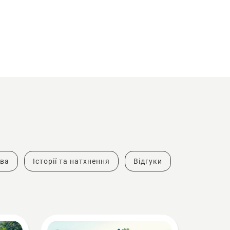
тва
Історії та натхнення
Відгуки