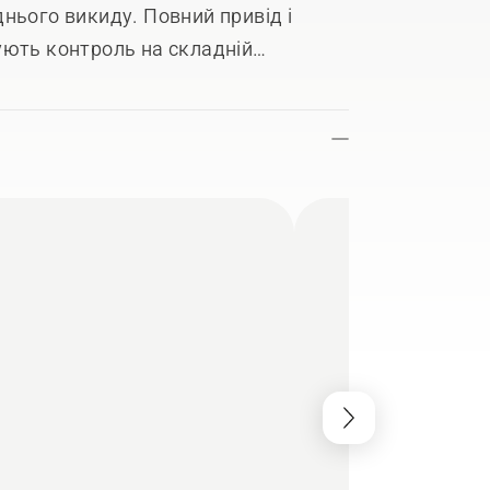
нього викиду. Повний привід і
ують контроль на складній
ні напрямні, щоб прикріпити
нтажу. Світлодіодні ліхтарі
 в темну пору року. Підготовлений
з Bluetooth®.