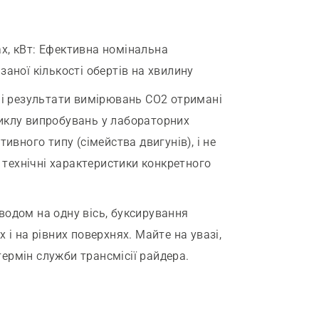
х, кВт
:
Ефективна номінальна
аної кількості обертів на хвилину
і результати вимірювань СО2 отримані
иклу випробувань у лабораторних
ивного типу (сімейства двигунів), і не
і технічні характеристики конкретного
одом на одну вісь, буксирування
 і на рівних поверхнях. Майте на увазі,
ермін служби трансмісії райдера.