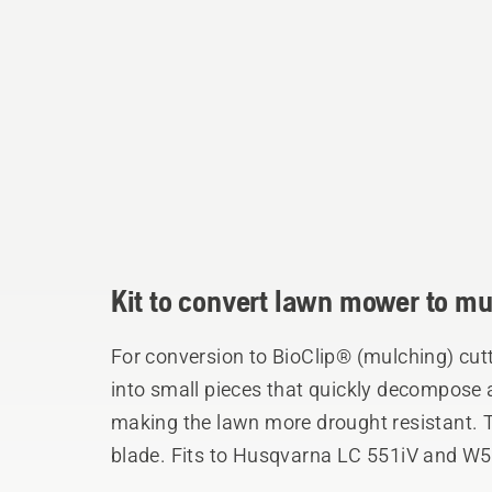
Kit to convert lawn mower to m
For conversion to BioClip® (mulching) cutt
into small pieces that quickly decompose an
making the lawn more drought resistant. T
blade. Fits to Husqvarna LC 551iV and W5