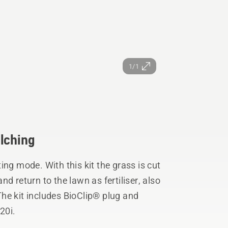
1/1
ulching
ing mode. With this kit the grass is cut
d return to the lawn as fertiliser, also
he kit includes BioClip® plug and
20i.