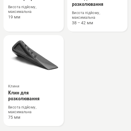
деталей
деталей
розколювання
Висота підйому,
про
про
максимальна
Висота підйому,
Клин
Клин
19 мм
максимальна
38 – 42 мм
Арбориста
для
валки
та
розколювання
Переглянути
Клини
більше
Клин для
деталей
розколювання
про
Висота підйому,
Клин
максимальна
75 мм
для
розколювання