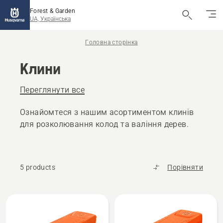
Forest & Garden
UA, Українська
Головна сторінка
Клини
Переглянути все
Ознайомтеся з нашим асортиментом клинів
для розколювання колод та ваління дерев.
5 products
Порівняти
Всі
вироби