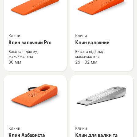
Переглянути
Переглянути
Клини
Клини
більше
більше
Клин валочний Pro
Клин валочний
деталей
деталей
про
про
Висота підйому,
Висота підйому,
максимальна
максимальна
Клин
Клин
30 мм
26 – 32 мм
валочний
валочний
Pro
Переглянути
Переглянути
Клини
Клини
більше
більше
Клин Арбориста
Клин для валки та