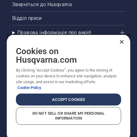
Зверніться до Husqvarna
Відділ преси
Правова інформація про виріб
Інші сайти Husqvarna
Cookies on
Husqvarna.com
Рекомендовані інтернет-магазини
By clicking “Accept Cookies”, you agree to the storing of
cookies on your device to enhance site navigation, analyze
site usage, and assist in our marketing efforts.
Cookie Policy
ACCEPT COOKIES
DO NOT SELL OR SHARE MY PERSONAL
INFORMATION
© Husqvarna AB (publ). Усі права захищено.
Зазначено рекомендовані роздрібні ціни.