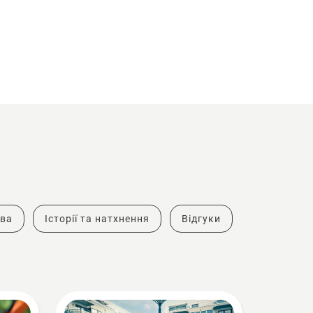
тва
Історії та натхнення
Відгуки