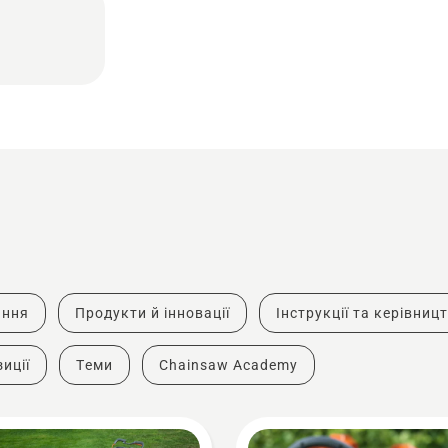
ання
Продукти й інновації
Інструкції та керівниц
иції
Теми
Chainsaw Academy