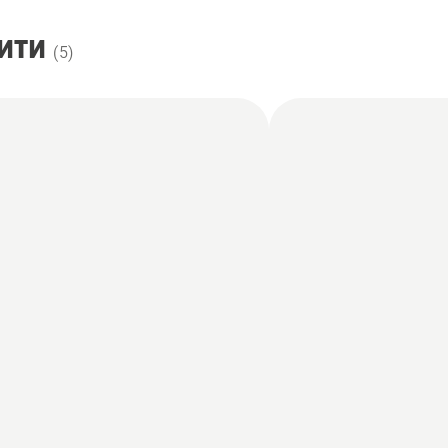
ити
(
5
)