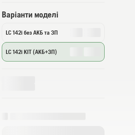
Варіанти моделі
LC 142i без АКБ та ЗП
LC 142i КІТ (АКБ+ЗП)