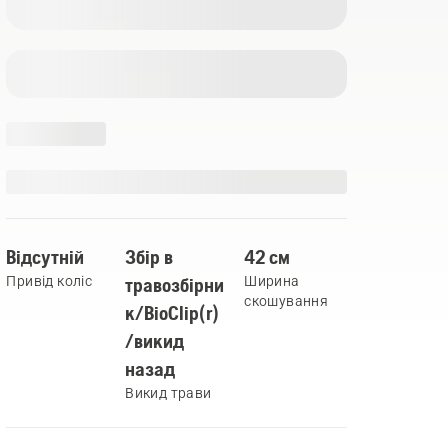
Відсутній
Збір в
42 см
Привід коліс
травозбірни
Ширина
скошування
к/BioClip(r)
/викид
назад
Викид трави