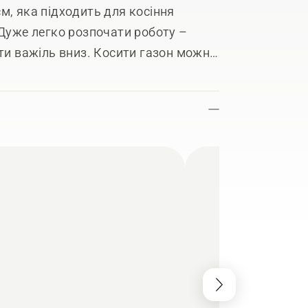
м, яка підходить для косіння
 Дуже легко розпочати роботу –
ути важіль вниз. Косити газон можна
 конструкції й ергономічній ручці
окосарку легко зберігати та
ульованій ручці та двом убудованим
муляторною системою Husqvarna