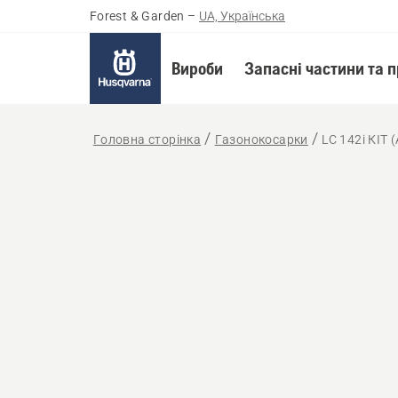
Forest & Garden
–
UA, Українська
Вироби
Запасні частини та 
Головна сторінка
Газонокосарки
LC 142i КІТ