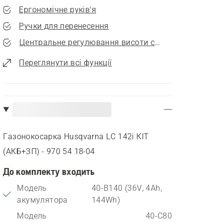
Ергономічне руків'я
Ручки для перенесення
Центральне регулювання висоти скошування
Переглянути всі функції
Газонокосарка Husqvarna LC 142i КІТ
(АКБ+ЗП) - 970 54 18‑04
До комплекту входить
Модель
40-B140 (36V, 4Ah,
акумулятора
144Wh)
Модель
40-C80