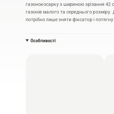
газонокосарку з шириною зрізання 42 с
газонів малого та середнього розміру.
потрібно лише зняти фіксатор і потягн
на одному заряді, а завдяки компактній
косаркою легко керувати. Також газон
Особливості
транспортувати завдяки складній і рег
ручкам для підіймання. Сумісна з аку
36 В.