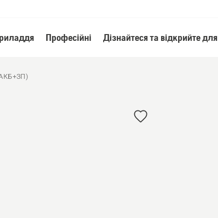
приладдя
Професійні
Дізнайтеся та відкрийте для
 (АКБ+ЗП)