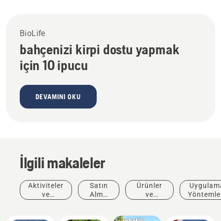
BioLife
bahçenizi kirpi dostu yapmak
için 10 ipucu
DEVAMINI OKU
İlgili makaleler
Aktiviteler
Satın
Ürünler
Uygulam
Haberler
ve
Alma
ve
Yöntemle
ve Medya
Etkinlikler
Önerisi
Yenilikler
ve
En iyi
Kılavuzla
robotik