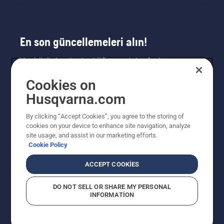
En son güncellemeleri alın!
Yeni ürünler, özel teklifler ve daha fazlası
hakkında en güncel bilgileri edinin. Bültenimize
Cookies on
buradan kaydolun.
Husqvarna.com
HABER BÜLTENI KAYDI
By clicking “Accept Cookies”, you agree to the storing of
cookies on your device to enhance site navigation, analyze
site usage, and assist in our marketing efforts.
Cookie Policy
ACCEPT COOKIES
DO NOT SELL OR SHARE MY PERSONAL
INFORMATION
© Husqvarna AB (publ). Tüm hakları saklıdır. Verilen