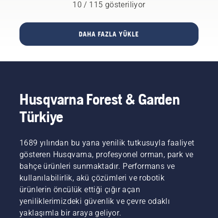
yanı sıra
arıyorsunuz?
düşünüyoruz
10 / 115 gösteriliyor
hafif (3
Zahmetsiz
ve artık
g) döner
bahçe
birçok
bıçaklarla
bakımı
ülkeden
DAHA FAZLA YÜKLE
donatıldığından
için ideal
kullanıcıya
test
modeli
Tools for
sırasında
bulmanızda
You adı
iyi
size
verilen
performans
rehberlik
dijital
göstermiştir.
edeceğiz.
araç
Husqvarna Forest & Garden
Husqvarna
bölmelerinden
Group
akü
Türkiye
konuyla
makinelerimizi
ilgili
kiralayarak
araştırmaları
paylaşmalarını
1689 yılından bu yana yenilik tutkusuyla faaliyet
memnuniyetle
teklif
gösteren Husqvarna, profesyonel orman, park ve
karşılamakta
ediyoruz.
bahçe ürünleri sunmaktadır. Performans ve
ve Dr.
Rasmussen'in
kullanılabilirlik, akü çözümleri ve robotik
bir
ürünlerin öncülük ettiği çığır açan
sonraki
yeniliklerimizdeki güvenlik ve çevre odaklı
çalışmasını
yaklaşımla bir araya geliyor.
sabırsızlıkla