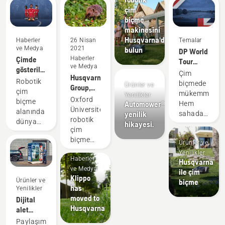
çim
biçme
makinesini
Husqvarna'da
Haberler
26 Nisan
Temalar
ve Medya
2021
bulun
DP World
Çimde
Haberler
Tour
ve Medya
gösterilen
Resmi
Çim
Husqvarna
üstün
Robotik
Robotik
biçmede
Ürünler ve
Group,
performans
Çim
çim
mükemmellik.
Yenilikler
robotik
her
Oxford
Biçme İş
biçme
Automower®
Hem
çim
zaman
Üniversitesi'nden
Ortağı
alanında
yenilik
sahada
biçme
karşılığını
robotik
dünya
hikayesi.
hem de
makinesi
verir
çim
lideri
bahçenizde.
güvenliği
biçme
olan
Ürünler ve
hakkında
makinelerinin
Husqvarna,
Yenilikler
yeni
Haberler
kirpiler
Husqvarna
ikonik bir
araştırmaları
ve Medya
için
ile çim
futbol
memnuniyetle
Klippo
oluşturduğu
Ürünler ve
biçme
kulübü
karşılar
has
Yenilikler
tehlikeler
olan
moved to
Dijital
üzerinde
Liverpool
Uygulama
Husqvarna
alet
yapılan
FC ile
Yöntemleri
bölmeleri
yakın
Paylaşım
ortaklığını
ve