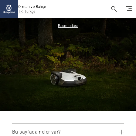
Orman ve Bahçe
TR, Türkçe
Basın odası
Bu sayfada neler var?