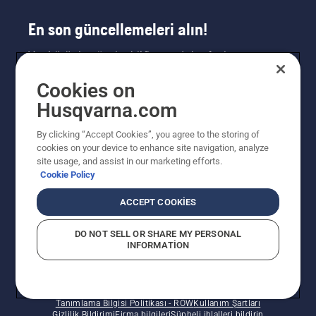
En son güncellemeleri alın!
Yeni ürünler, özel teklifler ve daha fazlası
hakkında en güncel bilgileri edinin. Bültenimize
Cookies on
buradan kaydolun.
Husqvarna.com
HABER BÜLTENI KAYDI
By clicking “Accept Cookies”, you agree to the storing of
cookies on your device to enhance site navigation, analyze
site usage, and assist in our marketing efforts.
Cookie Policy
ACCEPT COOKIES
DO NOT SELL OR SHARE MY PERSONAL
INFORMATION
© Husqvarna AB (publ). Tüm hakları saklıdır. Verilen
fiyatlar Önerilen Perakende Satış fiyatlarıdır.
Tanımlama Bilgisi Politikası - ROW
Kullanım Şartları
Gizlilik Bildirimi
Firma bilgileri
Şüpheli ihlalleri bildirin