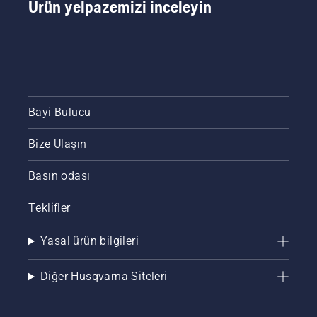
Ürün yelpazemizi inceleyin
etkileşime
geçeceğinize
kendiniz
karar
verin.
Bayi Bulucu
Bize Ulaşın
Basın odası
Teklifler
Yasal ürün bilgileri
Diğer Husqvarna Siteleri