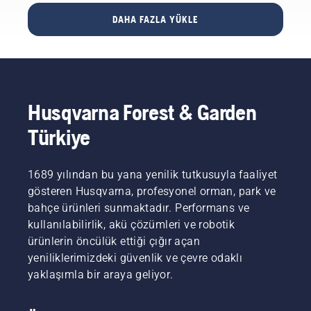
Automower®
robotik
biçme
tanır.
yeterlidir.
komut
bölgeler
çim
çim
makinenizi
DAHA FAZLA YÜKLE
örnekleri
oluşturma
biçme
biçme
kontrol
bulabilirsiniz.
esnekliği
makinesini
makinenizi
edebilmesi
sağlar.
akıllı
ev
için sesli
evinize
otomasyon
komutlarınızı
entegre
sisteminizin
İngilizce,
etmenin
doğal ve
Almanca
Husqvarna Forest & Garden
kolay bir
tamamen
veya
yoludur.
entegre
Fransızca
Türkiye
IFTTT ile
bir
vermeniz
kişiselleştirebilir
parçası
gerekir.
ve daha
haline
1689 yılından bu yana yenilik tutkusuyla faaliyet
fazla
getirir.
gösteren Husqvarna, profesyonel orman, park ve
esneklik
bahçe ürünleri sunmaktadır. Performans ve
elde
kullanılabilirlik, akü çözümleri ve robotik
edebilirsiniz.
Husqvarna
ürünlerin öncülük ettiği çığır açan
Automower®
yeniliklerimizdeki güvenlik ve çevre odaklı
çim
yaklaşımla bir araya geliyor.
biçme
makinesiyle
nasıl