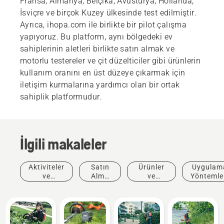
Fransa, Almanya, Belçika, Avusturya, Hollanda,
İsviçre ve birçok Kuzey ülkesinde test edilmiştir.
Ayrıca, ihopa.com ile birlikte bir pilot çalışma
yapıyoruz. Bu platform, aynı bölgedeki ev
sahiplerinin aletleri birlikte satın almak ve
motorlu testereler ve çit düzelticiler gibi ürünlerin
kullanım oranını en üst düzeye çıkarmak için
iletişim kurmalarına yardımcı olan bir ortak
sahiplik platformudur.
İlgili makaleler
Aktiviteler
Satın
Ürünler
Uygulam
ve
Alma
ve
Yöntemle
Etkinlikler
Önerisi
Yenilikler
ve
Kılavuzla