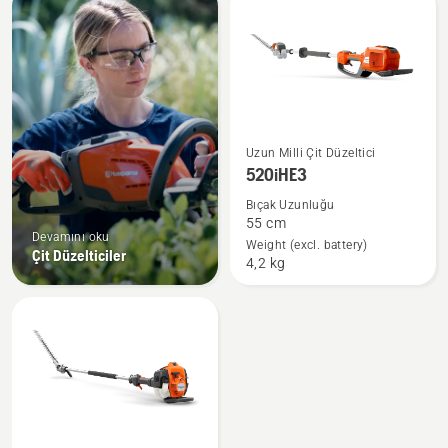
products
520iHE3
Uzun Milli Çit Düzeltici
hakkında
520iHE3
daha
Bıçak Uzunluğu
fazla
55 cm
Devamını oku
ayrıntı
Weight (excl. battery)
Çit Düzelticiler
4,2 kg
görün