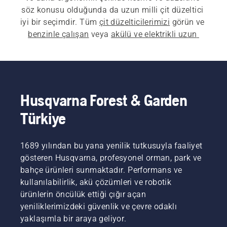
söz konusu olduğunda da uzun milli çit düzeltici 
iyi bir seçimdir. Tüm 
çit düzelticilerimizi
 görün ve 
benzinle çalışan
 veya 
akülü ve elektrikli uzun 
milli çit düzelticiler
 arasından seçim yapın. 
Uzun 
erişimli profesyonel çit düzelticiler
 arıyorsanız 
500 serimiz ideal bir seçimdir.
Husqvarna Forest & Garden
Türkiye
1689 yılından bu yana yenilik tutkusuyla faaliyet
gösteren Husqvarna, profesyonel orman, park ve
bahçe ürünleri sunmaktadır. Performans ve
kullanılabilirlik, akü çözümleri ve robotik
ürünlerin öncülük ettiği çığır açan
yeniliklerimizdeki güvenlik ve çevre odaklı
yaklaşımla bir araya geliyor.