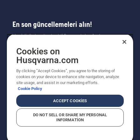
En son güncellemeleri alın!
Yeni ürünler, özel teklifler ve daha fazlası
hakkında en güncel bilgileri edinin. Bültenimize
Cookies on
buradan kaydolun.
Husqvarna.com
HABER BÜLTENI KAYDI
By clicking “Accept Cookies”, you agree to the storing of
cookies on your device to enhance site navigation, analyze
site usage, and assist in our marketing efforts.
Cookie Policy
ACCEPT COOKIES
DO NOT SELL OR SHARE MY PERSONAL
INFORMATION
© Husqvarna AB (publ). Tüm hakları saklıdır. Verilen