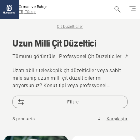
Orman ve Bahçe
TR, Türkçe
Çit Düzelticiler
Uzun Milli Çit Düzeltici
Tümünü görüntüle
Profesyonel Çit Düzelticiler
Akülü v
Uzatılabilir teleskopik çit düzelticiler veya sabit
mile sahip uzun milli çit düzelticiler mi
arıyorsunuz? Konut tipi veya profesyonel
kullanım için akülü ve elektrikli veya benzinli
uzun milli çit düzelticilerimizi ve uzun erişimli çit
Filtre
düzelticilerimizi inceleyin ve satın alın.
3 products
Karşılaştır
All