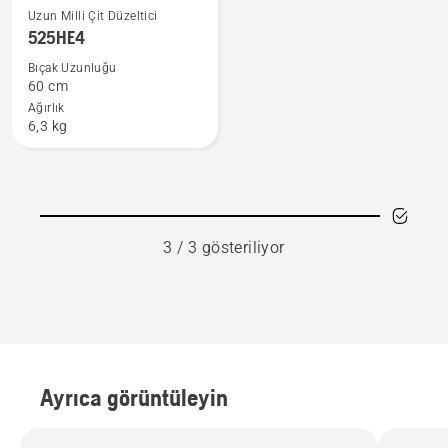
525HE4
Uzun Milli Çit Düzeltici
hakkında
525HE4
daha
Bıçak Uzunluğu
fazla
60 cm
ayrıntı
Ağırlık
6,3 kg
görün
3 / 3 gösteriliyor
Ayrıca görüntüleyin