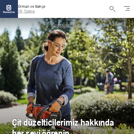
Orman ve Bahçe
TR, Türkçe
Çit Düzelticiler
Çit düzelticilerimiz hakkında
her şeyi öğrenin