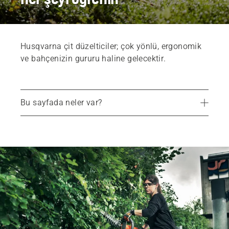
Husqvarna çit düzelticiler; çok yönlü, ergonomik
ve bahçenizin gururu haline gelecektir.
Bu sayfada neler var?
Önerilen ürünler
Tüm profesyonel çit düzelticilerimiz hakkında
Hizmetler
Parçalar ve aksesuarlar
Yerel bayinizi bulun