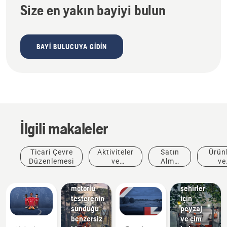
Size en yakın bayiyi bulun
BAYI BULUCUYA GIDIN
İlgili makaleler
Ticari Çevre
Aktiviteler
Satın
Ürün
Düzenlemesi
ve
Alma
ve
Municipalities
Etkinlikler
Önerisi
Yenili
Husqvarna
Yeşil
motorlu
şehirler
testerenin
için
sunduğu
peyzaj
benzersiz
ve çim