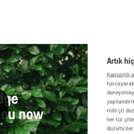
Artık hi
Kapsamlı ak
harcayarak 
deneyimley
yapılandır
milli çit d
her tür çit
düzelticil