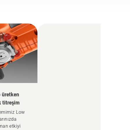
 üretken
 titreşim
temimiz Low
larınızda
nan etkiyi