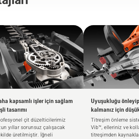
aha kapsamlı işler için sağlam
Uyuşukluğu önleyip
şli tasarımı
kalmanız için düşük
ofesyonel çit düzelticilerimiz
Titreşim önleme sis
un yıllar sorunsuz çalışacak
Vib™, elleriniz ve kol
kilde üretilmiştir. İğneli
titreşimden kaynakla