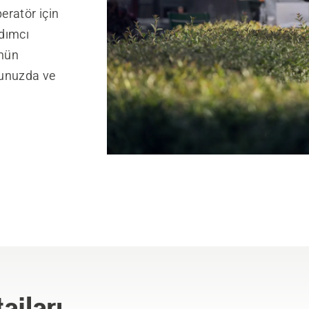
eratör için
dımcı
ünün
nunuzda ve
ajları