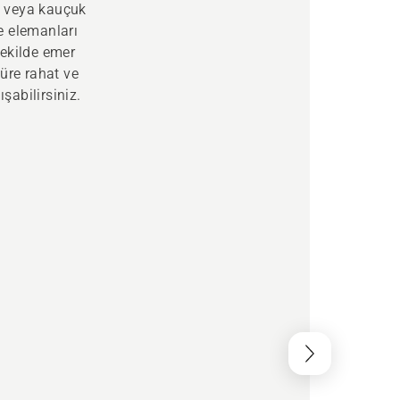
ın veya kauçuk
e elemanları
 şekilde emer
üre rahat ve
ışabilirsiniz.