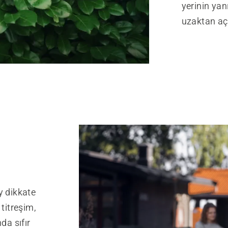
yerinin yan
uzaktan açı 
y dikkate
titreşim,
da sıfır