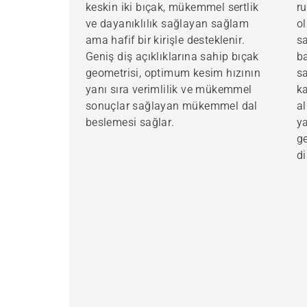
keskin iki bıçak, mükemmel sertlik
ru
ve dayanıklılık sağlayan sağlam
o
ama hafif bir kirişle desteklenir.
sa
Geniş diş açıklıklarına sahip bıçak
ba
geometrisi, optimum kesim hızının
sa
yanı sıra verimlilik ve mükemmel
ka
sonuçlar sağlayan mükemmel dal
a
beslemesi sağlar.
ya
ge
di