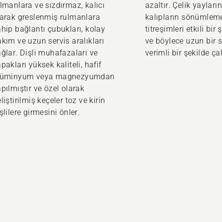
lmanlara ve sızdırmaz, kalıcı
azaltır. Çelik yaylar
larak greslenmiş rulmanlara
kalıpların sönümlem
hip bağlantı çubukları, kolay
titreşimleri etkili bir
kım ve uzun servis aralıkları
ve böylece uzun bir s
ğlar. Dişli muhafazaları ve
verimli bir şekilde çal
pakları yüksek kaliteli, hafif
lüminyum veya magnezyumdan
pılmıştır ve özel olarak
liştirilmiş keçeler toz ve kirin
şlilere girmesini önler.