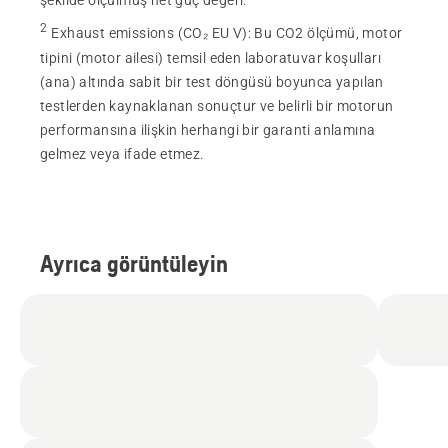
şekilde ölçülmüş net güç değeri."
2
Exhaust emissions (CO₂ EU V)
:
Bu CO2 ölçümü, motor
tipini (motor ailesi) temsil eden laboratuvar koşulları
(ana) altında sabit bir test döngüsü boyunca yapılan
testlerden kaynaklanan sonuçtur ve belirli bir motorun
performansına ilişkin herhangi bir garanti anlamına
gelmez veya ifade etmez.
Ayrıca görüntüleyin