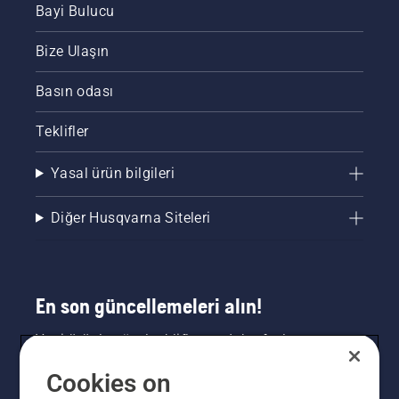
Bayi Bulucu
Bize Ulaşın
Basın odası
Teklifler
Yasal ürün bilgileri
Diğer Husqvarna Siteleri
En son güncellemeleri alın!
Yeni ürünler, özel teklifler ve daha fazlası
hakkında en güncel bilgileri edinin. Bültenimize
Cookies on
buradan kaydolun.