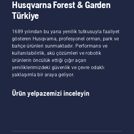
Husqvarna Forest & Garden
neleri
gücü ve
dikkate
torku
Türkiye
alacağınızı
sağlar.
aşağıda
bulabilirsiniz.
1689 yılından bu yana yenilik tutkusuyla faaliyet
gösteren Husqvarna, profesyonel orman, park ve
bahçe ürünleri sunmaktadır. Performans ve
kullanılabilirlik, akü çözümleri ve robotik
ürünlerin öncülük ettiği çığır açan
yeniliklerimizdeki güvenlik ve çevre odaklı
yaklaşımla bir araya geliyor.
Ürün yelpazemizi inceleyin