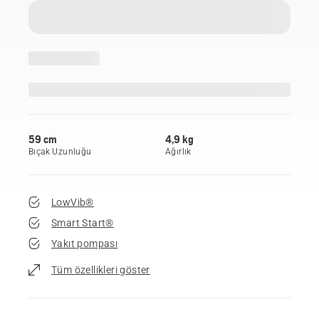
59 cm
4,9 kg
Bıçak Uzunluğu
Ağırlık
LowVib®
Smart Start®
Yakıt pompası
Tüm özellikleri göster