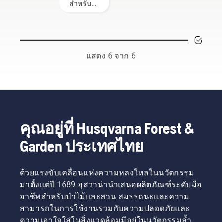
ยนต์ที่
สำหรับ
Team
ป้องกัน
ของเคล็ด
หน้าได้
ต้องมี
ชุด
ของเรา
และลด
ลับใน
อย่างเต็ม
เพื่อเริ่ม
ป้องกัน
และพวก
ประสิทธิภาพ
การ
ที่
ใช้งาน
และ
เขาคือผู้
ทำงาน
อุปกรณ์
ใช้ที่มี
ได้อย่าง
ความ
ความ
ปลอดภัย
แสดง 6 จาก 6
ปลอดภัย
ต้องการ
และมี
แตกต่าง
สูงที่สุด
ประสิทธิภาพ
กันไป แต่
ของเรา
ด้วย
ไม่ว่าคุณ
เครื่องตัด
จะอาศัย
หญ้าสะ
อยู่ที่ใด
พายบ่าฮุ
รายการ
สวาน่า
คุณอยู่ที่ Husqvarna Forest &
อุปกรณ์นี้
ของคุณ
Garden ประเทศไทย
จะเพิ่ม
ความ
ปลอดภัย
ด้วยแรงขับเคลื่อนแห่งความหลงใหลในนวัตกรรม
ให้กับคุณ
ได้เมื่อ
มาตั้งแต่ปี 1689 ฮุสวาน่านำเสนอผลิตภัณฑ์ระดับมือ
ทำงาน
อาชีพสำหรับป่าไม้และสวน สมรรถนะและความ
กับเลื่อย
สามารถในการใช้งานรวมกับความปลอดภัยและ
โซ่ยนต์
ความเอาใจใส่ในสิ่งแวดล้อมมีอยู่ในนวัตกรรมล้ำ