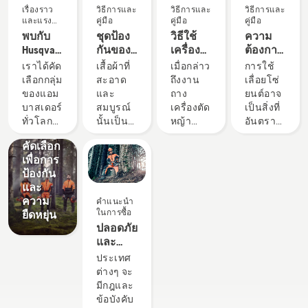
เรื่องราว
วิธีการและ
วิธีการและ
วิธีการและ
และแรง
คู่มือ
คู่มือ
คู่มือ
บันดาลใจ
พบกับ
ชุดป้อง
วิธีใช้
ความ
Husqvarna
กันของฮุ
เครื่อง
ต้องการ
ผลิตภัณฑ์
H-Team -
สวาน่า:
ตัดหญ้า
ด้าน
และ
เราได้คัด
เสื้อผ้าที่
เมื่อกล่าว
การใช้
ผู้ใช้ที่
คู่มือการ
สะพาย
ความ
นวัตกรรม
เลือกกลุ่ม
สะอาด
ถึงงาน
เลื่อยโซ่
คาดหวัง
ชุดป้อง
ซักและ
บ่าของ
ปลอดภัย
ของแอม
และ
ถาง
ยนต์อาจ
ประสิทธิภาพ
กันของฮุ
ซ่อมแซม
คุณให้
ของ
บาสเดอร์
สมบูรณ์
เครื่องตัด
เป็นสิ่งที่
สูงสุด
สวาน่า:
เกิด
เลื่อยโซ่
ทั่วโลกที่
นั้นเป็น
หญ้า
อันตราย
ของเรา
วัสดุที่ถูก
ประโยชน์
ยนต์
มีทักษะ
เสื้อผ้าที่
สะพาย
แต่ถ้าคุณ
คัดเลือก
สูงสุด
สูงและ
ปลอดภัย
บ่าคือ
ปฏิบัติ
เพื่อการ
ได้รับการ
ชุด
เครื่องมือ
ตามคำ
ป้องกัน
ยอมรับ
ป้องกัน
ที่มีความ
แนะนำ
และ
จากมือ
ของคุณ
คล่องตัว
พื้นฐาน
ความ
คำแนะนำ
อาชีพ
จะสัมผัส
มากที่สุด
คุณจะ
ในการซื้อ
ยืดหยุ่น
ด้านป่า
กับเหงื่อ
ในคู่มือผู้
สามารถ
ปลอดภัย
ไม้และ
และ
ใช้เครื่อง
ขจัด
และ
สวนที่ดี
น้ำมันอยู่
ตัดหญ้า
ความ
อบอุ่น –
ประเทศ
ที่สุดใน
เสมอ ซึ่ง
สะพาย
กังวลใดๆ
อุปกรณ์
ต่างๆ จะ
ประเทศ
อาจซึม
บ่า คุณ
และ
เสริม
มีกฎและ
พวกเขา
เข้าไปถึง
จะพบ
จดจ่อกับ
เลื่อยโซ่
ข้อบังคับ
คือ H-
ชั้น
รายการ
งานเบื้อง