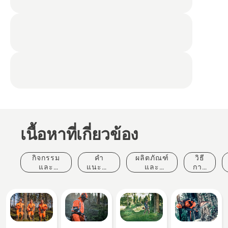
เนื้อหาที่เกี่ยวข้อง
กิจกรรม
คำ
ผลิตภัณฑ์
วิธี
และ
แนะนำ
และ
การ
เหตุการณ์
ในการ
นวัตกรรม
และ
ซื้อ
คู่มือ