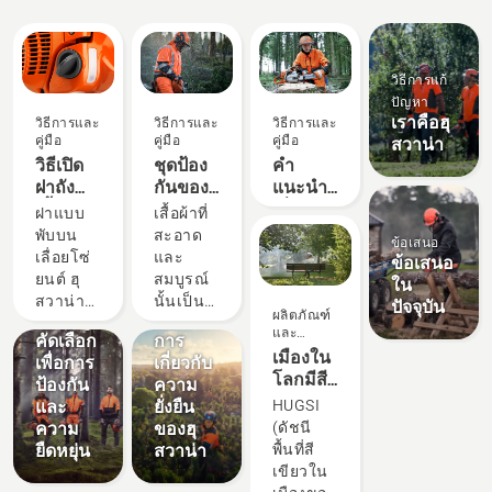
พาณิชย์
ระดับ
มือ
อาชีพ
วิธีการแก้
ปัญหา
เราคือฮุ
วิธีการและ
วิธีการและ
วิธีการและ
คู่มือ
คู่มือ
คู่มือ
สวาน่า
วิธีเปิด
ชุดป้อง
คำ
ฝาถัง
กันของฮุ
แนะนำ
ผลิตภัณฑ์
เชื้อเพลิง
สวาน่า:
เกี่ยวกับ
และ
ฝาแบบ
เสื้อผ้าที่
ของ
คู่มือการ
ตะไบ
นวัตกรรม
พับบน
สะอาด
ข้อเสนอ
เลื่อยโซ่
ชุดป้อง
ซักและ
และ
เลื่อยโซ่
และ
ข้อเสนอ
ยนต์
กันของฮุ
ซ่อมแซม
อุปกรณ์
ธีม
ยนต์ ฮุ
สมบูรณ์
ใน
สวาน่า:
การ
ตะไบ
สวาน่า
นั้นเป็น
ปัจจุบัน
ผลิตภัณฑ์
วัสดุที่ถูก
ดำเนิน
ช่วยให้
เสื้อผ้าที่
และ
คัดเลือก
การ
คุณ
ปลอดภัย
นวัตกรรม
เมืองใน
เพื่อการ
เกี่ยวกับ
สามารถ
ชุด
โลกมีสี
ป้องกัน
ความ
เติมเชื้อ
ป้องกัน
เขียว
และ
ยั่งยืน
HUGSI
เพลิงให้
ของคุณ
มากแค่
ความ
ของฮุ
(ดัชนี
กับเลื่อย
จะสัมผัส
ไหน
ยืดหยุ่น
สวาน่า
พื้นที่สี
โซ่ยนต์
กับเหงื่อ
เขียวใน
ของคุณ
และ