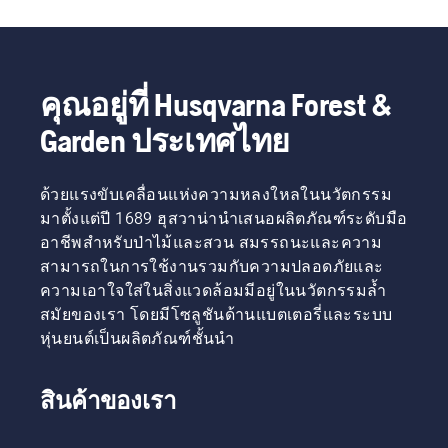
สิ่งที่ควร
ที่ขับ
คือ เพื่อ
คำนึงถึง
เคลื่อน
ช่วย
ด้วยเชื้อ
ปกป้อง
เพลิง
และ
เทคโนโลยี
ปรับปรุง
คุณอยู่ที่ Husqvarna Forest &
X-Torq®
การเพิ่ม
ของเรา
Garden ประเทศไทย
รวมถึง
ให้กำลัง
การดูแล
และแรง
พื้นที่สี
บิดที่คุณ
ด้วยแรงขับเคลื่อนแห่งความหลงใหลในนวัตกรรม
เขียวใน
ต้องการ
เมือง
มาตั้งแต่ปี 1689 ฮุสวาน่านำเสนอผลิตภัณฑ์ระดับมือ
ด้วยการ
อาชีพสำหรับป่าไม้และสวน สมรรถนะและความ
เผาไหม้ที่
สามารถในการใช้งานรวมกับความปลอดภัยและ
มี
ประสิทธิภาพ
ความเอาใจใส่ในสิ่งแวดล้อมมีอยู่ในนวัตกรรมล้ำ
สูง
สมัยของเรา โดยมีโซลูชันด้านแบตเตอรี่และระบบ
หุ่นยนต์เป็นผลิตภัณฑ์ชั้นนำ
สินค้าของเรา