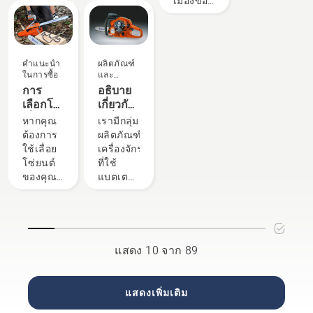
เมืองของ
ได้ง่าย
น้ำมันอยู่
ฮุสวาน่า
ขึ้นเมื่อ
เสมอ ซึ่ง
–
อยู่ในป่า
อาจซึม
Husqvarna
แม้จะ
เข้าไปถึง
Urban
สวม
ชั้น
คำแนะนำ
ผลิตภัณฑ์
Green
ถุงมือ กด
ป้องกัน
ในการซื้อ
และ
Space
นวัตกรรม
ฝาแล้ว
และลด
การ
อธิบาย
Index)
ใช้มือ
ประสิทธิภาพ
เลือกโซ่
เกี่ยวกับ
คือ
หมุนหรือ
เลื่อยโซ่
เครื่องยนต์
หากคุณ
เรามีกลุ่ม
โซลูชัน
ใช้
ยนต์ที่
X-Torq®
ต้องการ
ผลิตภัณฑ์
ดาวเทียม
ไขควง
เหมาะ
ของฮุ
ใช้เลื่อย
เครื่องจักร
ที่ใช้ AI
หาก
สม:
สวาน่า
โซ่ยนต์
ที่ใช้
ซึ่งจะวัด
จำเป็น
เคล็ดลับ
ของคุณ
แบตเตอรี่
ความ
บาง
อย่างคุ้ม
ที่ทรง
เป็นสี
อย่าง
ค่าที่สุด
พลัง แต่
เขียวของ
คุณ
กระนั้น
เมืองรอบ
จำเป็น
สำหรับ
โลกโดย
ต้องเลือก
งานบาง
แสดง 10 จาก 89
การดู
โซ่เลื่อย
งาน คุณ
พื้นที่สี
อย่าง
อาจ
เขียวจาก
เหมาะสม
ต้องการ
แสดงเพิ่มเติม
ด้านบน
นี่คือบาง
เครื่องจักร
เป้าหมาย