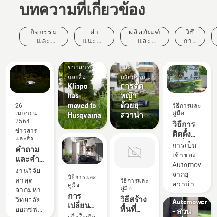
บทความที่เกี่ยวข้อง
กิจกรรม
คำ
ผลิตภัณฑ์
วิธี
และ
แนะนำ
และ
การ
เหตุการณ์
ในการ
นวัตกรรม
และ
ซื้อ
ผลิตภัณฑ์
คู่มือ
ข่าวสาร
และ
และสื่อ
นวัตกรรม
Klippo
การตัด
has
หญ้า
moved to
ด้วยฮุ
26
วิธีการและ
เมษายน
คู่มือ
Husqvarna
สวาน่า
2564
วิธีการ
ข่าวสาร
ติดตั้ง
และสื่อ
เครื่อง
การเป็น
คำถาม
ตัดหญ้า
เจ้าของ
และคำ
อัตโน
Automower®
ตอบ
งานวิจัย
มัติฮุสวา
จากฮุ
เกี่ยวกับ
วิธีการและ
ล่าสุด
วิธีการและ
น่าของ
วิธีการและ
สวาน่า
คู่มือ
ความ
คู่มือ
จากมหา
คุณ
คู่มือ
คือการ
การ
ปลอดภัย
วิธีสร้าง
วิทยาลัย
Automower®
ใช้งาน
เปลี่ยน
ของ
พื้นที่
ออกซฟ
- ส่วน
ได้ง่าย
ใบมีดตัด