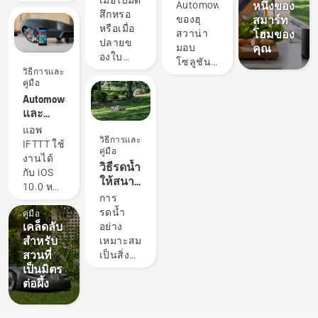
เครื่อง
เมื่อใบมีด
หลายจุด
อร์ดเกี่ยว
Automower®
หนึ่งของ
ซึ่งรู้สึก
ของ
ตัดหญ้า
สึกหรอ
ด้วย
กับเครื่อง
ของฮุ
สมาร์ท
ได้ทันที
เครื่อง
อัตโนมัติ
หรือเมื่อ
Automower®
ตัดหญ้า
สวาน่า
โฮมของ
เพราะ
ตัดหญ้า
ปลายข
อัตโนมัติ
มอบ
คุณ
แม้แต่
อัตโนมัติ
องใบ
และเม่น
โซลูชันที่
กระบวนการ
Automower®
หญ้าเริ่ม
วิธีการและ
ได้ชี้ให้
หลาก
ติดตั้ง
ของคุณ
คู่มือ
เป็นสี
เห็น
หลาย
ก็ได้รับ
Automower®
ขาวและ
ความ
สำหรับ
การปรับ
และ
ดูไม่เรียบ
แตกต่าง
การ
แต่งมา
IFTTT
เมื่อตัด
แอพ
อย่าง
ควบคุม
อย่างดี นี่
วิธีการและ
คุณควร
IFTTT ใช้
ชัดเจน
พื้นที่ใน
คือคำ
คู่มือ
เปลี่ยนใบ
งานได้
ในเรื่อง
สวนของ
แนะนำที่
วิธีรดน้ำ
มีดของ
กับ iOS
ระดับ
คุณ ให้
จะแสดง
ให้สนาม
เครื่องตัด
10.0 หรือ
ความ
ความ
ว่าการ
หญ้า
การ
หญ้า
วิธีการและ
ใหม่กว่า
ปลอดภัย
ยืดหยุ่น
ติดตั้ง
ของคุณ
รดน้ำ
อัตโนมัติ
คู่มือ
และ
ของ
ในการ
เครื่องตัด
เคล็ดลับ
อย่าง
เพื่อรักษา
Android
เครื่องตัด
สร้าง
หญ้าอัต
สำหรับ
เหมาะสม
ประสิทธิภาพ
5.0 หรือ
หญ้า
พื้นที่
โนมัติฮุ
สวนที่
เป็นสิ่ง
ตรวจ
ใหม่กว่า
อัตโนมัติ
ต่างๆ บน
สวาน่า
เป็นมิตร
จำเป็น
สอบให้
IFTTT
รุ่นต่างๆ
สนาม
นั้น
ต่อผึ้ง
สำหรับ
แน่ใจว่า
เป็นวิธี
เครื่องตัด
หญ้าโดย
ง่ายดาย
สนาม
ใช้ใบมีด
ง่ายๆ ใน
หญ้าอัต
ไม่ต้อง
เพียงใด
หญ้าที่
และสกรู
การเริ่ม
โนมัติ
เปลี่ยน