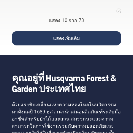
เขียว
ของแท้
ผนวก
จากฮุ
การติด
ชอุ่มและ
เสมอ
Automower®
สวาน่ามี
ตั้งที่มีอยู่
มีสุขภาพ
และ
เข้ากับ
ผลการ
ของคุณ
แสดง 10 จาก 73
ดี ต่อไปนี้
เปลี่ยน
สมาร์ท
ทดสอบที่
เป็นเคล็ด
สกรู
โฮมของ
ดี
ลับของฮุ
พร้อมกับ
คุณได้
เนื่องจาก
แสดงเพิ่มเติม
สวาน่า
ใบมีดทุก
มากยิ่ง
ประกอบ
ในการ
ครั้งเมื่อ
ขึ้น
ด้วยใบ
ดูแลให้
ทำการ
IFTTT
มีดแบบ
หญ้าของ
บำรุง
ช่วยให้
แกนหมุน
คุณชุ่ม
รักษา ไม่
คุณ
น้ำหนัก
ฉ่ำอย่าง
เช่นนั้น
สามารถ
เบา (3
สมบูรณ์
สกรูอาจ
คุณอยู่ที่ Husqvarna Forest &
ปรับแต่ง
ก.) รวม
แบบ
สึกหรอ
การใช้
ถึง
Garden ประเทศไทย
และ
งานและ
คุณสมบัติ
ทำให้ใบ
มีความ
เพื่อความ
มีดหลวม
คล่องตัว
ปลอดภัย
ด้วยแรงขับเคลื่อนแห่งความหลงใหลในนวัตกรรม
เมื่อใช้
มากยิ่ง
อื่นๆ ฮุ
งาน
ขึ้น คุณ
มาตั้งแต่ปี 1689 ฮุสวาน่านำเสนอผลิตภัณฑ์ระดับมือ
สวาน่า
ตัดสินใจ
ให้ความ
อาชีพสำหรับป่าไม้และสวน สมรรถนะและความ
ได้เองว่า
สนใจกับ
สามารถในการใช้งานรวมกับความปลอดภัยและ
จะ
การวิจัย