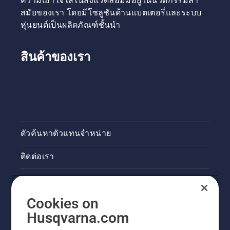
ความเอาใจใส่ในสิ่งแวดล้อมมีอยู่ในนวัตกรรมล้ำ
โต้ตอบ
ในเรื่องนี้
สมัยของเรา โดยมีโซลูชันด้านแบตเตอรี่และระบบ
กับ
และ
Husqvarna
หุ่นยนต์เป็นผลิตภัณฑ์ชั้นนำ
อยาก
Automower®
ทราบ
อย่างไร
งานวิจัย
สินค้าของเรา
ครั้งถัดไป
จาก Dr
Rasmussen
ตัวค้นหาตัวแทนจำหน่าย
ติดต่อเรา
ข่าวสารและกิจกรรม
Cookies on
ข้อมูลผลิตภัณฑ์ทางกฎหมาย
Husqvarna.com
ไซต์ฮุสวาน่าอื่นๆ