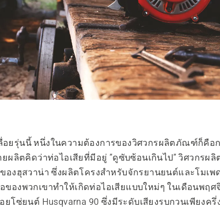
ื่อยรุ่นนี้ หนึ่งในความต้องการของวิศวกรผลิตภัณฑ์ก็คื
ยผลิตคิดว่าท่อไอเสียที่มีอยู่ ”ดูซับซ้อนเกินไป” วิศวกรผลิ
งของฮุสวาน่า ซึ่งผลิตโครงสำหรับจักรยานยนต์และโมเพ
่อของพวกเขาทำให้เกิดท่อไอเสียแบบใหม่ๆ ในเดือนพฤศจ
ื่อยโซ่ยนต์ Husqvarna 90 ซึ่งมีระดับเสียงรบกวนเพียงครึ่