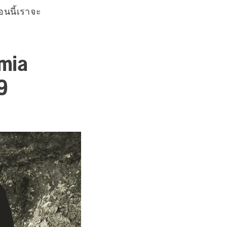
อนนี้เราจะ
lmia
9