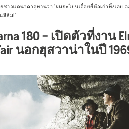
ชาวแคนาดาอุทานว่า "ผมจะโยนเลื่อยยี่ห้อเก่าทิ้งเลย ต
นสีส้ม!"
rna 180 – เปิดตัวที่งาน E
Fair นอกฮุสวาน่าในปี 196