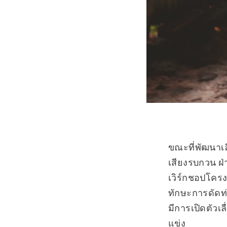
ขณะที่พัฒนาเล
เสียงรบกวน ฝ่า
เวิร์กชอปโคร
ทักษะการดัดท
มีการเปิดตัวเล
แข่ง