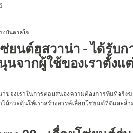
้
90
65
แรงบันดาลใจ
180
162
โซ่ยนต์ฮุสวาน่า - ได้รับก
133
ุนจากผู้ใช้ของเราตั้งแต่
50 Rancher
154
262 XP®
394 XP®
าของเราในการตอบสนองความต้องการที่แท้จริงขอ
335XPT
ม้กระตุ้นให้เราสร้างสรรค์เลื่อยโซ่ยนต์ที่ดีและล้ำส
346XPG
่แนะนำ