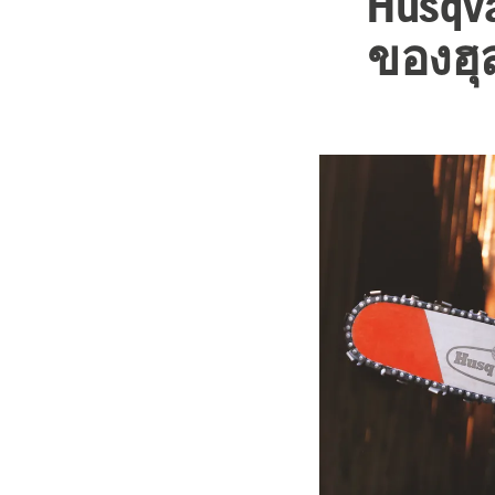
Husqva
ของฮุส