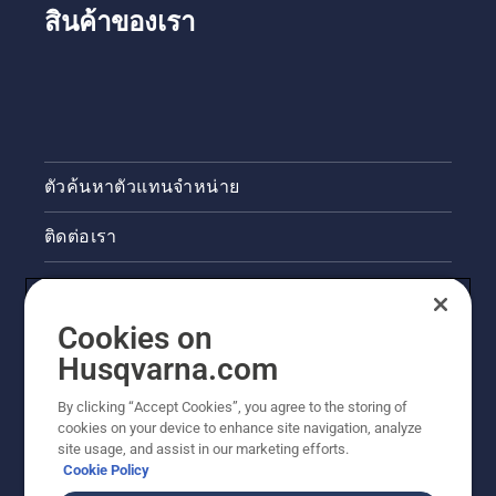
เปิดใช้
สินค้าของเรา
งานโช้ก
และดึง
สาย
สตาร์ท
จนกว่า
เครื่องยนต์
จะจุด
ระเบิด
ตัวค้นหาตัวแทนจำหน่าย
เมื่อ
เครื่องยนต์
ติดต่อเรา
ดับ ให้ปิด
ใช้งาน
ข่าวสารและกิจกรรม
โช้ก และ
ดึงสาย
Cookies on
ข้อมูลผลิตภัณฑ์ทางกฎหมาย
สตาร์ท
อีกครั้ง
Husqvarna.com
จนกว่า
ไซต์ฮุสวาน่าอื่นๆ
เครื่องยนต์
By clicking “Accept Cookies”, you agree to the storing of
จะ
cookies on your device to enhance site navigation, analyze
สตาร์ท
site usage, and assist in our marketing efforts.
สุดท้าย
Cookie Policy
ให้เร่ง