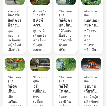
คำแนะนำ
คำแนะนำ
วิธีการและ
ผลิตภัณฑ์
ในการซื้อ
ในการซื้อ
คู่มือ
และ
นวัตกรรม
สิ่งที่ควร
5 สิ่งที่
วิธีตั้งค่า
แบตเตอรี่
พิจารณา
ควร
และติด
สะพาย
เมื่อซื้อ
พิจารณา
ตั้ง
หลัง:
คุณ
อุปกรณ์
วิดีโอสั้น
พลังงาน
เครื่อง
เมื่อซื้อ
แบตเตอรี่
การ
ต้องการ
เล็มหญ้า
นี้อธิบาย
และ
ตัดหญ้า
อุปกรณ์
สะพาย
ปฏิวัติ
เครื่องตัด
สมัยใหม่
วิธีการตั้ง
ความ
สะพาย
เล็มหญ้า
หลัง
เครื่อง
หญ้าใหม่
นั้นถูก
ค่าและ
ทนทาน
บ่า
ในปี
อย่างถูก
มือพก
เพื่อตัดใน
ออกแบบ
ปรับ
หรือเสียง
2023
ต้อง
พาที่ใช้
พื้นที่
มาให้
แบตเตอรี่
รบกวน
พลังงาน
กว้างยิ่ง
เหมาะกับ
สะพาย
น้อยและ
แบตเตอรี่
ขึ้น มี
สภาวะ
หลังที่ใช้
ยั่งยืน
หญ้าสูง
การ
เพื่อ
ด้วย
ไม้เตี้ย
ทำงาน
ทำงาน
โซลูชัน
วิธีการและ
วิธีการและ
วิธีการและ
ผลิตภัณฑ์
หรือพุ่ม
และผู้ใช้
ร่วมกับ
แบตเตอรี่
คู่มือ
คู่มือ
คู่มือ
และ
ไม้และ
ที่หลาก
ผลิตภัณฑ์
สะพาย
นวัตกรรม
วิธีจัด
วิธี
วิธีใช้
อธิบาย
ต้นไม้
หลาย แต่
แบตเตอรี่
หลังของ
เก็บ
เปลี่ยน
โหมด
เกี่ยวกับ
ขนาด
คุณจะ
ระดับมือ
เรา คุณ
แบตเตอรี่
สายตัด
savE ใน
เครื่องยนต์
เมื่อ
การ
โหมด
เรามีกลุ่ม
เล็กๆ
ค้นหา
อาชีพ
จะตัดสิน
ฮุสวาน่า
ใน
เครื่อง
X-Torq®
เตรียม
เปลี่ยน
savE ใน
ผลิตภัณฑ์
หรือไม่ นี่
อุปกรณ์
ของฮุ
ใจเลือก
ของคุณ
อุปกรณ์
เล็มหญ้า
ของฮุ