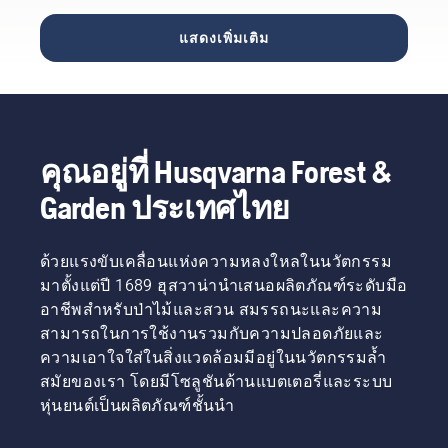
ง่าย ดู
วิดีโอ
แนะนำที
มาก
ด้วยการ
วิดีโอสั้น
แนะนำ
ละขั้น
เพียงแค่
เผาไหม้ที่
แสดงเพิ่มเติม
นี้เกี่ยวกับ
สั้นๆ นี้
ตอนที่
กดปุ่มบน
มี
วิธี
ขั้นแรก
ง่ายดาย
เครื่อง
ประสิทธิภาพ
เปลี่ยน
ให้เตรียม
เล็มหญ้า
สูง
สาย
คาร์บูเรเตอร์
แบบใช้
ไนลอน
โดยการ
แบตเตอรี่
ใน
กดหลอด
เพื่อเปิด
คุณอยู่ที่ Husqvarna Forest &
อุปกรณ์
ไพร์มห้า
และปิด
เล็มหญ้า
ครั้ง ซึ่ง
โหมด
Garden ประเทศไทย
จากฮุ
จะ
savE
สวาน่า
เป็นการ
สำหรับ
ทำให้
ด้วยแรงขับเคลื่อนแห่งความหลงใหลในนวัตกรรม
คำ
แน่ใจว่า
มาตั้งแต่ปี 1689 ฮุสวาน่านำเสนอผลิตภัณฑ์ระดับมือ
แนะนำที
มีเชื้อ
อาชีพสำหรับป่าไม้และสวน สมรรถนะและความ
ละขั้น
เพลิง
ตอนที่
สามารถในการใช้งานรวมกับความปลอดภัยและ
เข้าไปใน
ง่ายดาย
เครื่องยนต์
ความเอาใจใส่ในสิ่งแวดล้อมมีอยู่ในนวัตกรรมล้ำ
เพียงพอ
สมัยของเรา โดยมีโซลูชันด้านแบตเตอรี่และระบบ
ในการ
หุ่นยนต์เป็นผลิตภัณฑ์ชั้นนำ
สตาร์ท
เครื่องยนต์