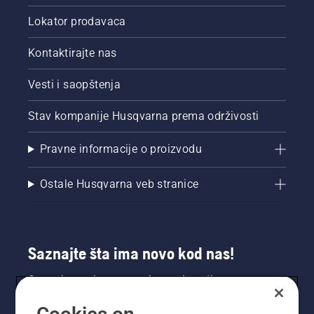
neaktivna.
Turirajte
Lokator prodavaca
motor
testere
Kontaktirajte nas
dok je
lanac
Vesti i saopštenja
blizu
stabla.
Ako na
Stav kompanije Husqvarna prema održivosti
stablu
ima ulja,
Pravne informacije o proizvodu
sistem
za
Ostale Husqvarna veb stranice
podmazivanje
radi.
Saznajte šta ima novo kod nas!
Saznajte prvi sve o novim proizvodima,
specijalnim ponudama i još mnogo toga.
Prijavite se na naš bilten ovde.