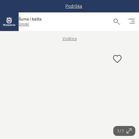
Podrška
Šuma i bašta
Srpski
Vodilice
1/1