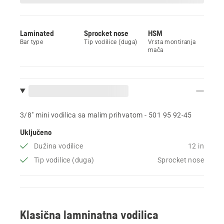
Laminated
Sprocket nose
HSM
Bar type
Tip vodilice (duga)
Vrsta montiranja
mača
3/8" mini vodilica sa malim prihvatom - 501 95 92‑45
Uključeno
Dužina vodilice
12 in
Tip vodilice (duga)
Sprocket nose
Klasična lamninatna vodilica