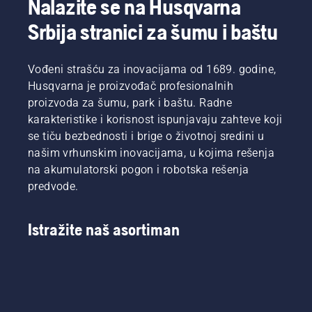
Nalazite se na Husqvarna
koncentrišete
kratkom
na
videu da
Srbija stranici za šumu i baštu
zadatak
biste
koji je
saznali
pred
kako da
Vođeni strašću za inovacijama od 1689. godine,
vama.
proverite
Husqvarna je proizvođač profesionalnih
da li
proizvoda za šumu, park i baštu. Radne
sistem
karakteristike i korisnost ispunjavaju zahteve koji
za
podmazivanje
se tiču bezbednosti i brige o životnoj sredini u
lanca
našim vrhunskim inovacijama, u kojima rešenja
radi
na akumulatorski pogon i robotska rešenja
pravilno.
predvode.
Najpre
proverite
nivo ulja.
Istražite naš asortiman
Pokrenite
testeru,
uverite
se da je
kočnica
lanca