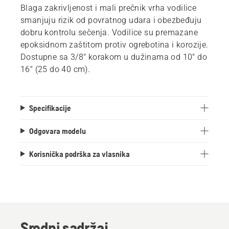
Blaga zakrivljenost i mali prečnik vrha vodilice
smanjuju rizik od povratnog udara i obezbeđuju
dobru kontrolu sečenja. Vodilice su premazane
epoksidnom zaštitom protiv ogrebotina i korozije.
Dostupne sa 3/8" korakom u dužinama od 10" do
16" (25 do 40 cm).
Specifikacije
Odgovara modelu
Korisnička podrška za vlasnika
Srodni sadržaj