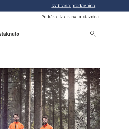
Izabrana prodavnica
Podrška
Izabrana prodavnica
istaknuto