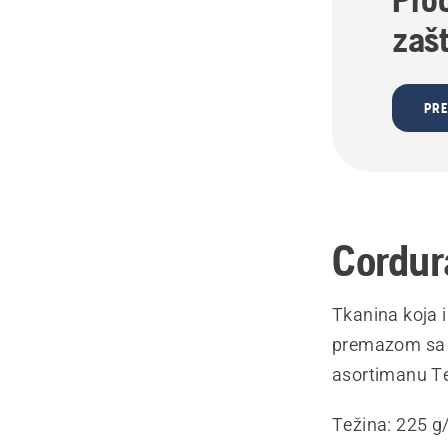
zaš
PRE
Cordur
Tkanina koja 
premazom sa z
asortimanu Te
Težina: 225 g