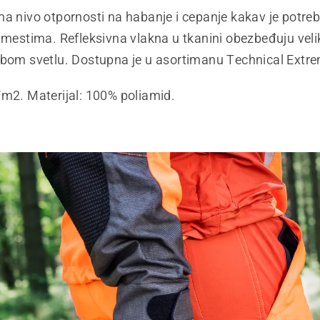
ma nivo otpornosti na habanje i cepanje kakav je potre
 mestima. Refleksivna vlakna u tkanini obezbeđuju velik
abom svetlu. Dostupna je u asortimanu Technical Extr
/m2. Materijal: 100% poliamid.