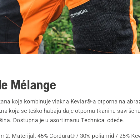
de Mélange
ana koja kombinuje vlakna Kevlar®-a otporna na abrazi
na koja se teško habaju daje otpornu tkaninu savršenu
ršina. Dostupna je u asortimanu Technical odeće.
/m2. Materijal: 45% Cordura® / 30% poliamid / 25% Ke