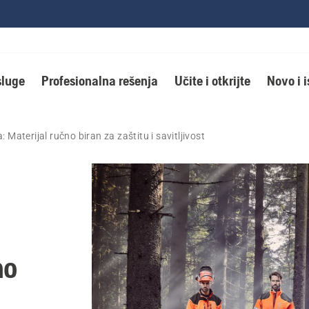
luge
Profesionalna rešenja
Učite i otkrijte
Novo i 
Materijal ručno biran za zaštitu i savitljivost
no