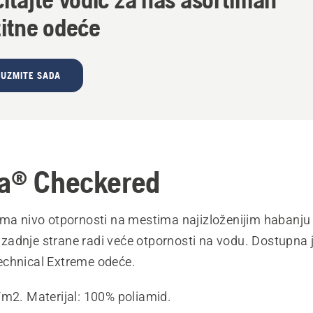
titne odeće
UZMITE SADA
a® Checkered
ima nivo otpornosti na mestima najizloženijim habanju 
adnje strane radi veće otpornosti na vodu. Dostupna j
chnical Extreme odeće.
/m2. Materijal: 100% poliamid.