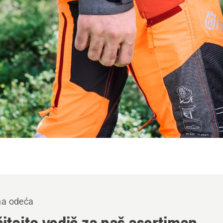
na odeća
itajte vodič za naš asortiman