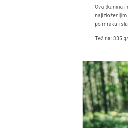
Ova tkanina i
najizloženijim
po mraku i sl
Težina: 335 g