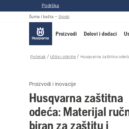
Podrška
Šuma i bašta
–
Srpski
Proizvodi
Delovi i dodaci
Us
Početak
Učite i otkrijte
Husqvarna zaštitna odeća: 
Proizvodi i inovacije
Husqvarna zaštitna
odeća: Materijal ruč
biran za zaštitu i