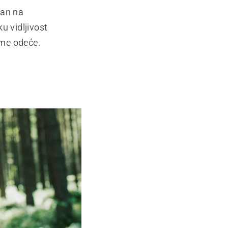
ban na
u vidljivost
eme odeće.