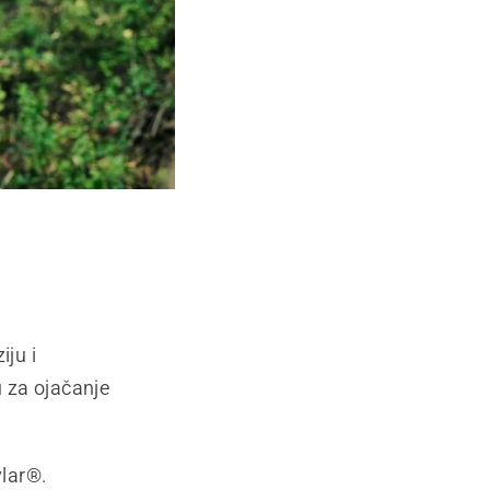
ju i
 za ojačanje
vlar®.