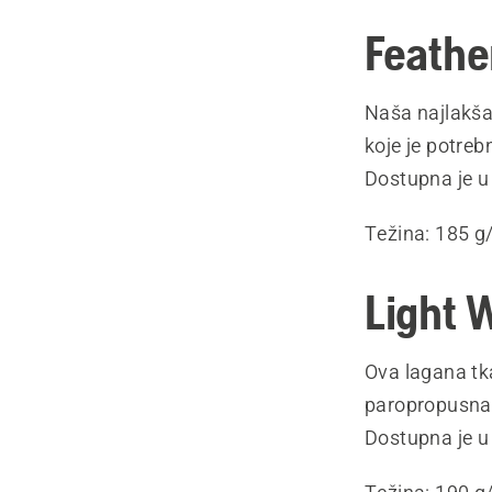
Feathe
Naša najlakša
koje je potreb
Dostupna je u
Težina: 185 g/
Light 
Ova lagana tka
paropropusna 
Dostupna je u