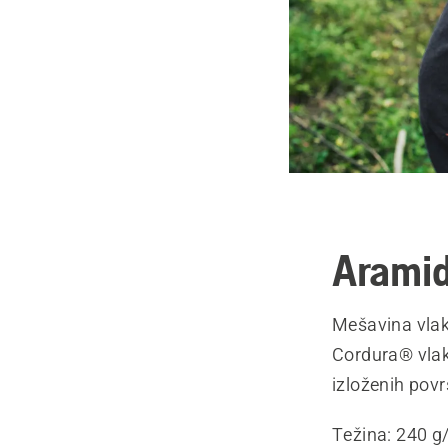
Arami
Mešavina vlak
Cordura® vlak
izloženih pov
Težina: 240 g