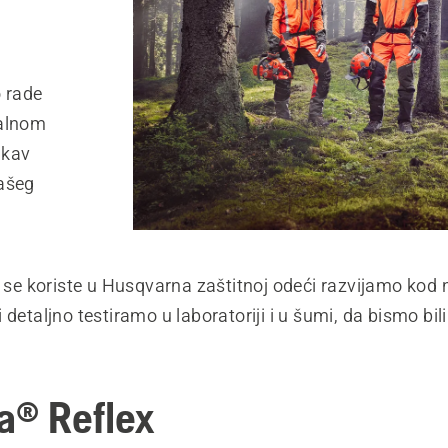
 rade
nalnom
akav
vašeg
i se koriste u Husqvarna zaštitnoj odeći razvijamo kod na
 detaljno testiramo u laboratoriji i u šumi, da bismo bili
.
a® Reflex