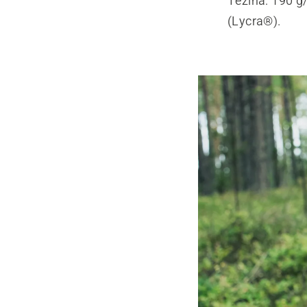
Težina: 190 g
(Lycra®).