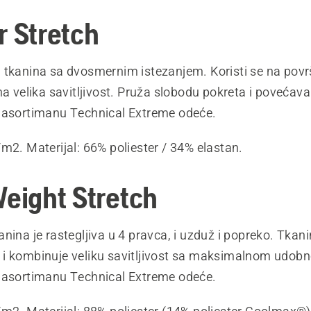
r Stretch
 tkanina sa dvosmernim istezanjem. Koristi se na pov
na velika savitljivost. Pruža slobodu pokreta i povećav
 asortimanu Technical Extreme odeće.
m2. Materijal: 66% poliester / 34% elastan.
Weight Stretch
nina je rastegljiva u 4 pravca, i uzduž i popreko. Tkani
i kombinuje veliku savitljivost sa maksimalnom udob
 asortimanu Technical Extreme odeće.