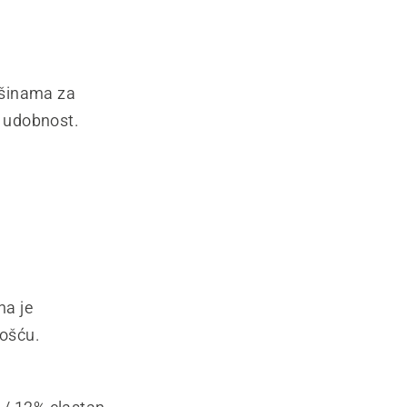
ršinama za
a udobnost.
na je
nošću.