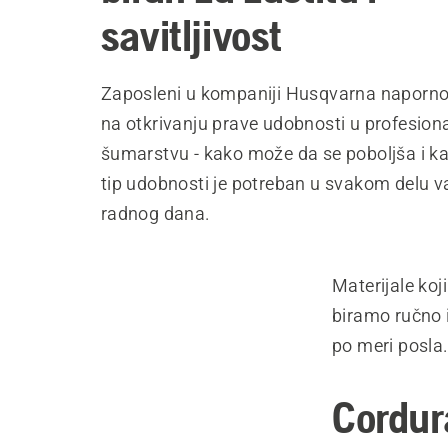
savitljivost
Zaposleni u kompaniji Husqvarna naporno
na otkrivanju prave udobnosti u profesio
šumarstvu - kako može da se poboljša i k
tip udobnosti je potreban u svakom delu 
radnog dana.
Materijale koj
biramo ručno i
po meri posla
Cordur