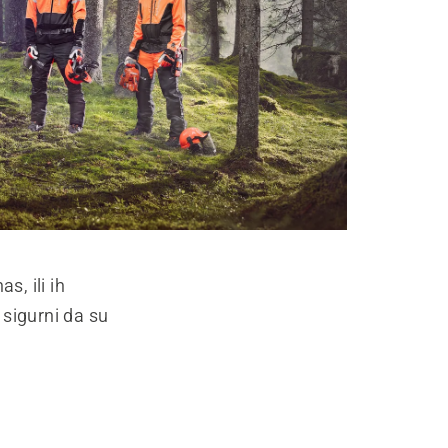
s, ili ih
 sigurni da su