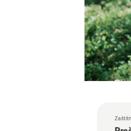
Zaštit
Proč