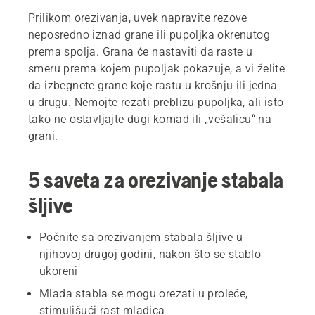
Prilikom orezivanja, uvek napravite rezove
neposredno iznad grane ili pupoljka okrenutog
prema spolja. Grana će nastaviti da raste u
smeru prema kojem pupoljak pokazuje, a vi želite
da izbegnete grane koje rastu u krošnju ili jedna
u drugu. Nemojte rezati preblizu pupoljka, ali isto
tako ne ostavljajte dugi komad ili „vešalicu“ na
grani.
5 saveta za orezivanje stabala
šljive
Počnite sa orezivanjem stabala šljive u
njihovoj drugoj godini, nakon što se stablo
ukoreni
Mlađa stabla se mogu orezati u proleće,
stimulišući rast mladica