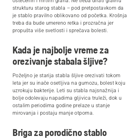
oštećenih i mrtvih grana. Ne treba dirati glavnu
strukturu starog stabla – pod pretpostavkom da
je stablo pravilno oblikovano od početka. Krošnja
treba da bude umereno retka i prozračna jer
propušta više svetlosti i sprečava bolesti.
Kada je najbolje vreme za
orezivanje stabala šljive?
Poželjno je starija stabla šljive orezivati tokom
leta jer su inače osetljiva na gumozu, bolest koju
uzrokuju bakterije. Leti su stabla najsnažnija i
bolje odolevaju napadima gljivica truleži, dok u
ostalim periodima godine prelaze u stanje
mirovanja i postaju manje otporna.
Briga za porodično stablo