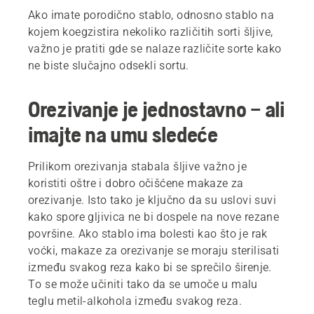
Ako imate porodično stablo, odnosno stablo na
kojem koegzistira nekoliko različitih sorti šljive,
važno je pratiti gde se nalaze različite sorte kako
ne biste slučajno odsekli sortu.
Orezivanje je jednostavno – ali
imajte na umu sledeće
Prilikom orezivanja stabala šljive važno je
koristiti oštre i dobro očišćene makaze za
orezivanje. Isto tako je ključno da su uslovi suvi
kako spore gljivica ne bi dospele na nove rezane
površine. Ako stablo ima bolesti kao što je rak
voćki, makaze za orezivanje se moraju sterilisati
između svakog reza kako bi se sprečilo širenje.
To se može učiniti tako da se umoče u malu
teglu metil-alkohola između svakog reza.