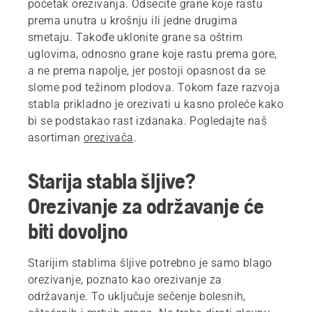
početak orezivanja. Odsecite grane koje rastu
prema unutra u krošnju ili jedne drugima
smetaju. Takođe uklonite grane sa oštrim
uglovima, odnosno grane koje rastu prema gore,
a ne prema napolje, jer postoji opasnost da se
slome pod težinom plodova. Tokom faze razvoja
stabla prikladno je orezivati ​​u kasno proleće kako
bi se podstakao rast izdanaka. Pogledajte naš
asortiman
orezivača
.
Starija stabla šljive?
Orezivanje za održavanje će
biti dovoljno
Starijim stablima šljive potrebno je samo blago
orezivanje, poznato kao orezivanje za
održavanje. To uključuje sečenje bolesnih,