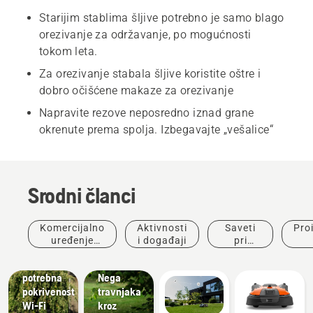
Starijim stablima šljive potrebno je samo blago
orezivanje za održavanje, po mogućnosti
tokom leta.
Za orezivanje stabala šljive koristite oštre i
dobro očišćene makaze za orezivanje
Napravite rezove neposredno iznad grane
okrenute prema spolja. Izbegavajte „vešalice“
Srodni članci
Saveti pri
Komercijalno
Aktivnosti
Saveti
Pro
kupovini
uređenje
i događaji
pri
Zašto mi
Uputstva i
prostora
kupovini
ino
je
vodiči
potrebna
Nega
pokrivenost
travnjaka
Wi-Fi
kroz