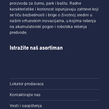
proizvoda za šumu, park i baštu. Radne
kako bi
je
karakteristike i korisnost ispunjavaju zahteve koji
se
kvalitet
osigurali
košenja
se tiču bezbednosti i brige o životnoj sredini u
optimalni
na koji
našim vrhunskim inovacijama, u kojima rešenja
tehnički
se
na akumulatorski pogon i robotska rešenja
uslovi.
oslanjaju
predvode.
To znači
profesionalci
da je
uz
moguće
Husqvarna
Istražite naš asortiman
da će
Automower®.
građevinski
objekti ili
drveće
na
travnjaku
ili oko
travnjaka
Lokator prodavaca
blokirati
satelitske
Kontaktirajte nas
signale.
Naši
Vesti i saopštenja
modeli