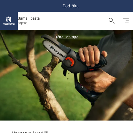
Podrška
Šuma i bašta
Srpski
Učite i otkrijte