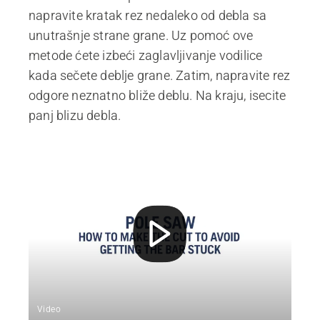
napravite kratak rez nedaleko od debla sa
unutrašnje strane grane. Uz pomoć ove
metode ćete izbeći zaglavljivanje vodilice
kada sečete deblje grane. Zatim, napravite rez
odgore neznatno bliže deblu. Na kraju, isecite
panj blizu debla.
Video