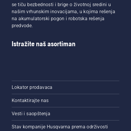
snađete,
osigurali
se tiču bezbednosti i brige o životnoj sredini u
sastavili
optimalni
našim vrhunskim inovacijama, u kojima rešenja
smo ovaj
tehnički
na akumulatorski pogon i robotska rešenja
jednostavan
uslovi.
predvode.
vodič za
To znači
orezivanje
da je
drveća.
moguće
Istražite naš asortiman
da će
građevinski
objekti ili
drveće
na
travnjaku
ili oko
travnjaka
Lokator prodavaca
blokirati
satelitske
Kontaktirajte nas
signale.
Naši
Vesti i saopštenja
modeli
opremljeni
kamerom
Stav kompanije Husqvarna prema održivosti