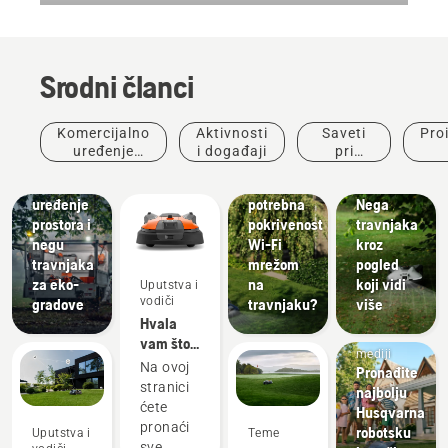
Srodni članci
Saveti pri
Komercijalno
Aktivnosti
Saveti
Pro
Opštine
kupovini
uređenje
i događaji
pri
Proizvodi
Zašto mi
Uputstva i
prostora
kupovini
ino
za
je
vodiči
uređenje
potrebna
Nega
prostora i
pokrivenost
travnjaka
negu
Wi-Fi
kroz
travnjaka
mrežom
pogled
za eko-
na
koji vidi
Uputstva i
vodiči
gradove
travnjaku?
više
Hvala
Novosti i
vam što
mediji
ste
Na ovoj
Pronađite
izabrali
stranici
najbolju
Husqvarna
ćete
Husqvarna
Automower™
pronaći
robotsku
Uputstva i
Teme
–
sve