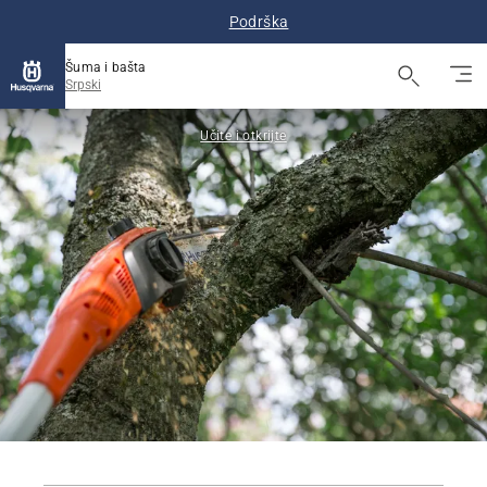
Podrška
Šuma i bašta
Srpski
Učite i otkrijte