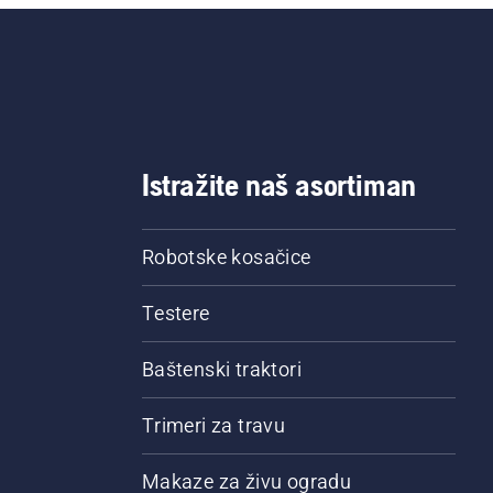
Istražite naš asortiman
Robotske kosačice
Testere
Baštenski traktori
Trimeri za travu
Makaze za živu ogradu