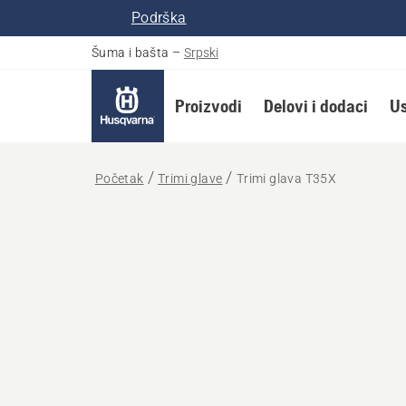
Podrška
Šuma i bašta
–
Srpski
Proizvodi
Delovi i dodaci
Us
Početak
Trimi glave
Trimi glava T35X