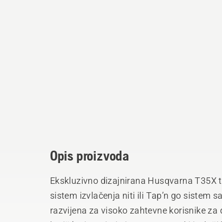
Opis proizvoda
Ekskluzivno dizajnirana Husqvarna T35X t
sistem izvlačenja niti ili Tap’n go sistem 
razvijena za visoko zahtevne korisnike za