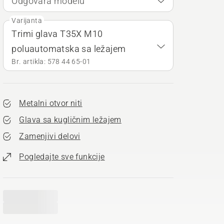
Odgovara modelu
Varijanta
Trimi glava T35X M10
poluautomatska sa ležajem
Br. artikla: 578 44 65‑01
Metalni otvor niti
Glava sa kugličnim ležajem
Zamenjivi delovi
Pogledajte sve funkcije