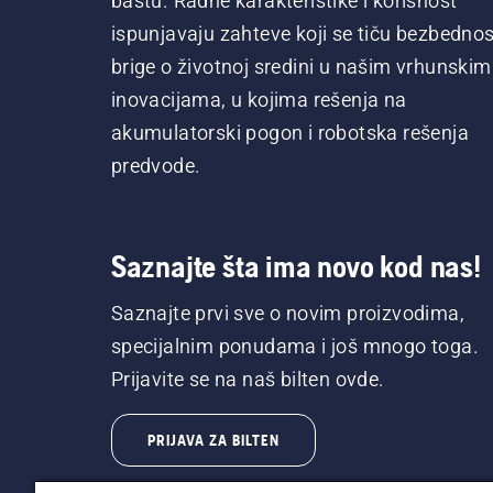
baštu. Radne karakteristike i korisnost
ispunjavaju zahteve koji se tiču bezbednost
brige o životnoj sredini u našim vrhunskim
inovacijama, u kojima rešenja na
akumulatorski pogon i robotska rešenja
predvode.
Saznajte šta ima novo kod nas!
Saznajte prvi sve o novim proizvodima,
specijalnim ponudama i još mnogo toga.
Prijavite se na naš bilten ovde.
PRIJAVA ZA BILTEN