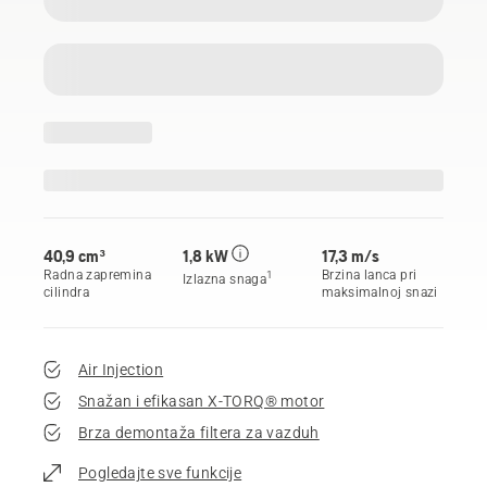
40,9 cm³
1,8 kW
17,3 m/s
Radna zapremina
Brzina lanca pri
1
Izlazna snaga
cilindra
maksimalnoj snazi
Air Injection
Snažan i efikasan X-TORQ® motor
Brza demontaža filtera za vazduh
Pogledajte sve funkcije