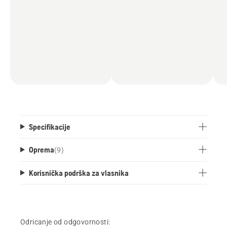
Specifikacije
Oprema
(
9
)
Korisnička podrška za vlasnika
Odricanje od odgovornosti: