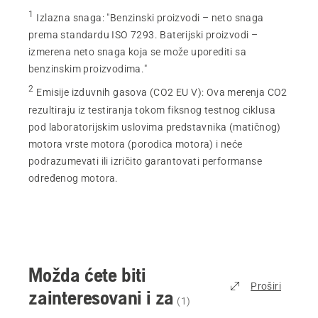
1
Izlazna snaga
:
"Benzinski proizvodi – neto snaga
prema standardu ISO 7293. Baterijski proizvodi –
izmerena neto snaga koja se može uporediti sa
benzinskim proizvodima."
2
Emisije izduvnih gasova (CO2 EU V)
:
Ova merenja CO2
rezultiraju iz testiranja tokom fiksnog testnog ciklusa
pod laboratorijskim uslovima predstavnika (matičnog)
motora vrste motora (porodica motora) i neće
podrazumevati ili izričito garantovati performanse
određenog motora.
Možda ćete biti
Proširi
zainteresovani i za
(
1
)