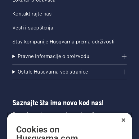
Kontaktirajte nas
Vesti i saopštenja
Stav kompanije Husqvarna prema održivosti
Pravne informacije o proizvodu
Ostale Husqvarna veb stranice
Saznajte šta ima novo kod nas!
Saznajte prvi sve o novim proizvodima,
specijalnim ponudama i još mnogo toga.
Cookies on
Prijavite se na naš bilten ovde.
Husqvarna.com