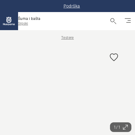
Podrška
Šuma i bašta
Srpski
Testere
1/1