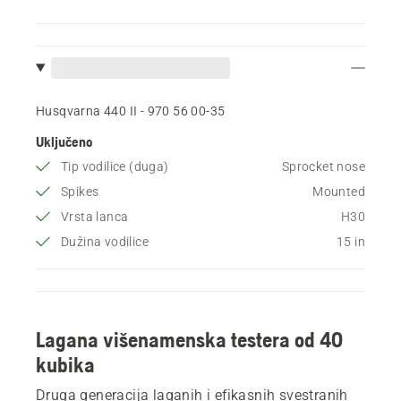
Husqvarna 440 II - 970 56 00‑35
Uključeno
Tip vodilice (duga)
Sprocket nose
Spikes
Mounted
Vrsta lanca
H30
Dužina vodilice
15 in
Lagana višenamenska testera od 40
kubika
Druga generacija laganih i efikasnih svestranih