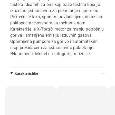
testera idealnih za one koji traže testeru koja je
izuzetno jednostavna za pokretanje i upotrebu.
Pokreće se lako, sporijim povlačenjem, dolazi sa
poklopcem rezervoara sa mehanizmom.
Karekteriše je X-Torq® motor za manju potrošnju
goriva i smanjenu emisiju izduvnih gasova.
Opremljena pumpom za gorivo i automatskim
stop prekidačem za jednostavno pokretanje.
*Napomena: Model na fotografiji može se
vizuelno razlikovati od modela u prodavnici.
Karakteristike