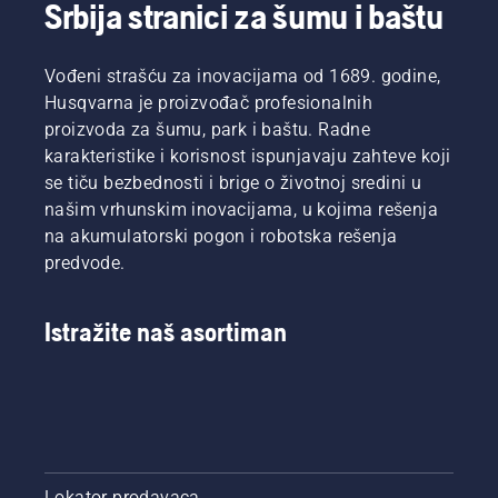
Srbija stranici za šumu i baštu
ogradom
ili
potpuno
Vođeni strašću za inovacijama od 1689. godine,
novom,
Husqvarna je proizvođač profesionalnih
sastavili
proizvoda za šumu, park i baštu. Radne
smo ovaj
vodič
karakteristike i korisnost ispunjavaju zahteve koji
koji je
se tiču bezbednosti i brige o životnoj sredini u
jednostavan
našim vrhunskim inovacijama, u kojima rešenja
za
na akumulatorski pogon i robotska rešenja
praćenje
predvode.
kako
bismo
vam
Istražite naš asortiman
pomogli
u tom
poduhvatu.
Lokator prodavaca