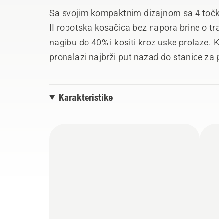
Sa svojim kompaktnim dizajnom sa 4 to
II robotska kosačica bez napora brine o t
nagibu do 40% i kositi kroz uske prolaze. 
pronalazi najbrži put nazad do stanice za
čišćenje, može se kontrolisati preko vaše
mraza i vremenski tajmer, koji prilagođa
Karakteristike
dobu. *Napomena: Model na fotografiji mo
prodavnici. Cena ne uključuje instalaciju u