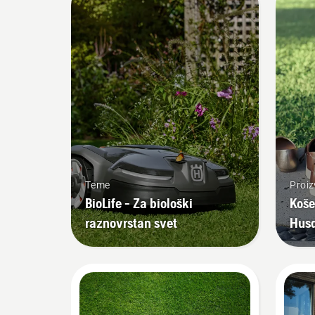
Teme
Proiz
BioLife - Za biološki
Koše
raznovrstan svet
Husq