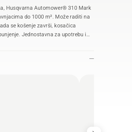
čka, Husqvarna Automower® 310 Mark
ravnjacima do 1000 m². Može raditi na
Kada se košenje završi, kosačica
 punjenje. Jednostavna za upotrebu i
g pametnog telefona i ima zaštitu od
va vreme košenja prema godišnjem
že se vizuelno razlikovati od modela u
ređaja.