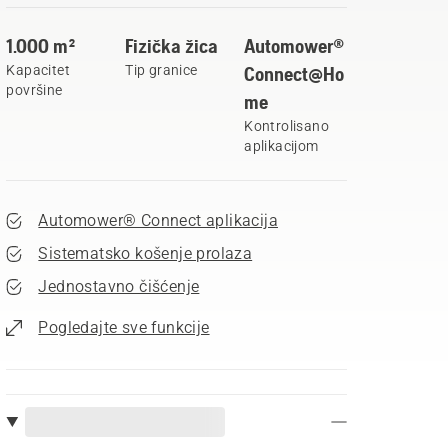
1.000 m²
Fizička žica
Automower®
Kapacitet
Tip granice
Connect@Ho
površine
me
Kontrolisano
aplikacijom
Automower® Connect aplikacija
Sistematsko košenje prolaza
Jednostavno čišćenje
Pogledajte sve funkcije