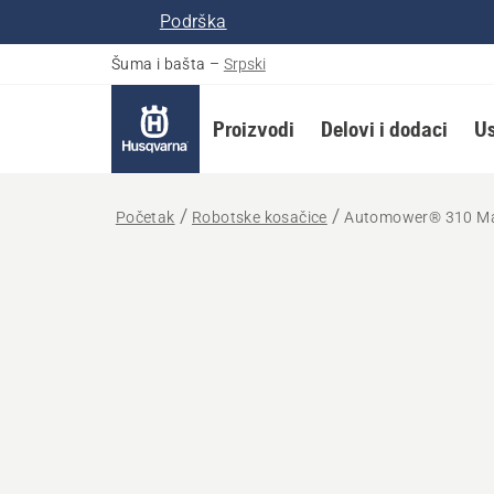
Podrška
Šuma i bašta
–
Srpski
Proizvodi
Delovi i dodaci
Us
Početak
Robotske kosačice
Automower® 310 Mar