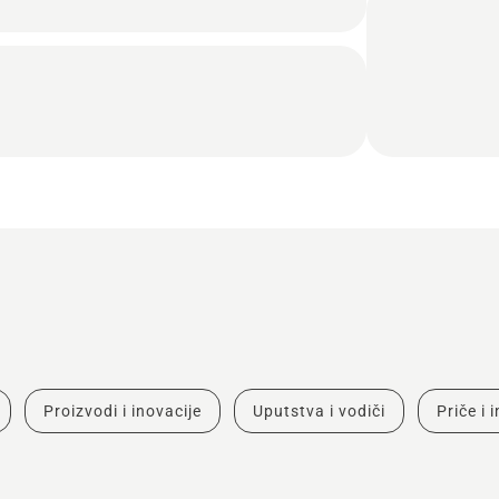
Proizvodi i inovacije
Uputstva i vodiči
Priče i 