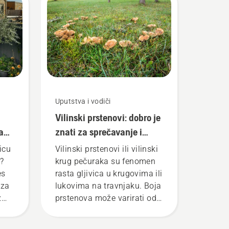
Uputstva i vodiči
Vilinski prstenovi: dobro je
ravu
znati za sprečavanje i
suzbijanje pojave gljivica
icu
Vilinski prstenovi ili vilinski
na vašem travnjaku
k?
krug pečuraka su fenomen
es
rasta gljivica u krugovima ili
 za
lukovima na travnjaku. Boja
z
prstenova može varirati od
tamnozelene do
svetlozelene i rasti sve više