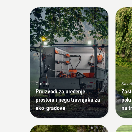
Opštine
Savet
Proizvodi za uređenje
Zašt
prostora i negu travnjaka za
pokr
eko-gradove
na t