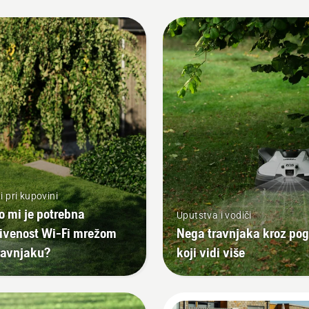
i pri kupovini
o mi je potrebna
Uputstva i vodiči
ivenost Wi-Fi mrežom
Nega travnjaka kroz pog
ravnjaku?
koji vidi više