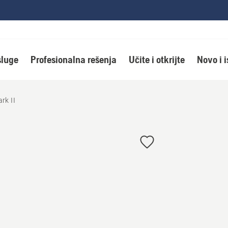
luge
Profesionalna rešenja
Učite i otkrijte
Novo i 
k II