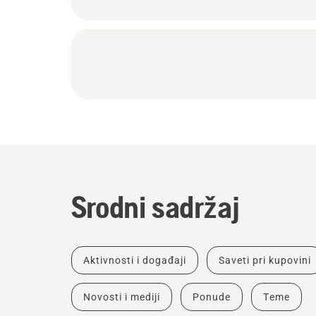
Srodni sadržaj
Aktivnosti i događaji
Saveti pri kupovini
Novosti i mediji
Ponude
Teme