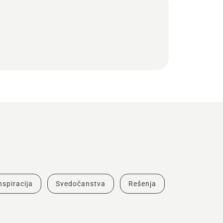
inspiracija
Svedočanstva
Rešenja