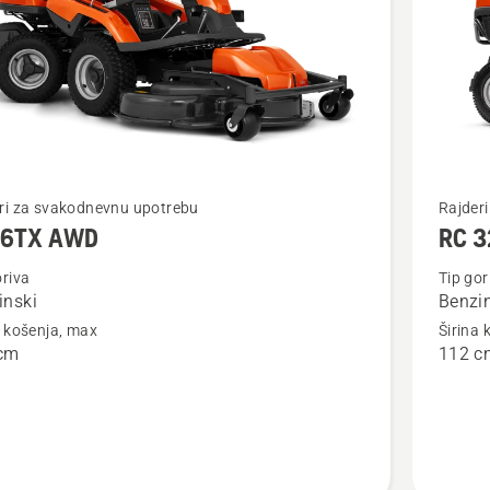
jte
Pogledaj
ri za svakodnevnu upotrebu
Rajder
16TX AWD
RC 
više
detalja
oriva
Tip gor
inski
Benzi
o
a košenja, max
Širina 
X
RC 320T
cm
112 c
AWD