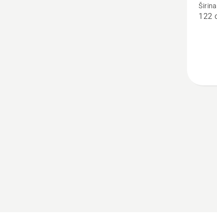
Širin
P 524X
122 