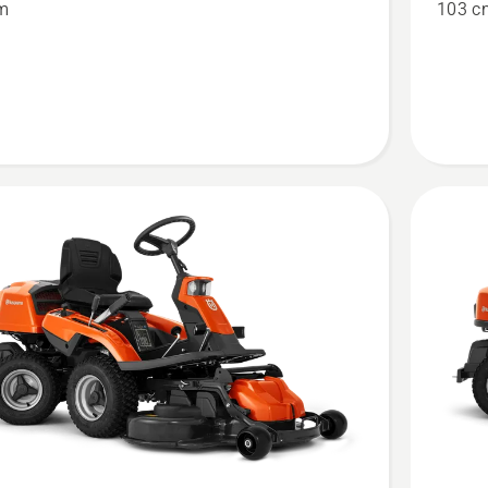
m
103 c