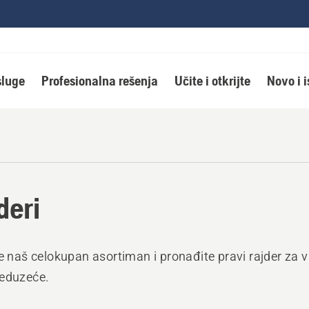
luge
Profesionalna rešenja
Učite i otkrijte
Novo i 
deri
te naš celokupan asortiman i pronađite pravi rajder za v
reduzeće.