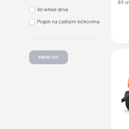
85 c
All-wheel drive
Pogon na zadnjim točkovima
OBRIŠI SVE