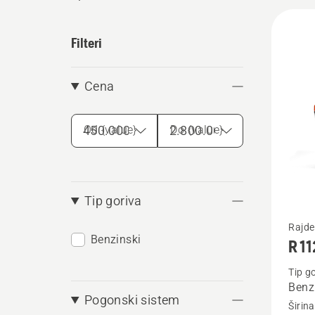
Učita
sve
Filteri
proiz
Cena
Od {value}
Do {value}
Tip goriva
Pogleda
Rajde
Benzinski
R 1
više
detalja
Tip g
Benz
o
Pogonski sistem
Širin
R 112C