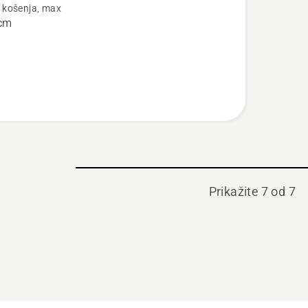
a košenja, max
cm
Prikažite 7 od 7