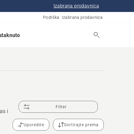
Izabrana prodavnica
Podrška
Izabrana prodavnica
istaknuto
Filter
as i
Uporedite
Sortirajte prema