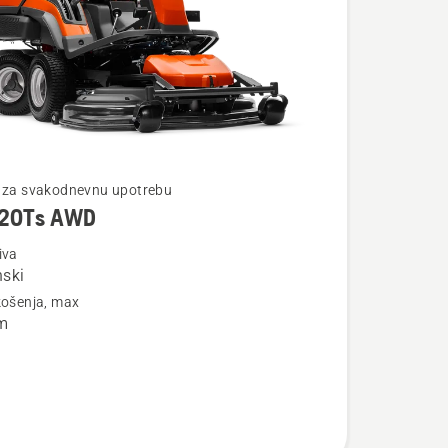
te
i za svakodnevnu upotrebu
320Ts AWD
iva
nski
košenja, max
s
m