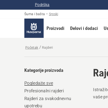
Podrška
Šuma i bašta
–
Srpski
Proizvodi
Delovi i dodaci
Us
Početak
Rajderi
Raj
Kategorije proizvoda
Pogledajte sve
Istraži
Profesionalni rajderi
vaše p
Rajderi za svakodnevnu
upotrebu