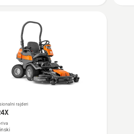
jte
sionalni rajderi
24X
oriva
inski