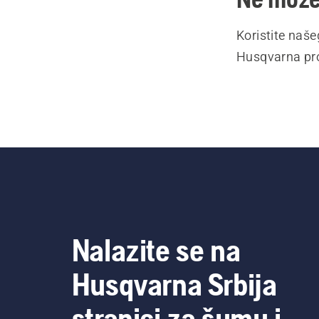
Koristite naš
Husqvarna pro
Nalazite se na
Husqvarna Srbija
stranici za šumu i