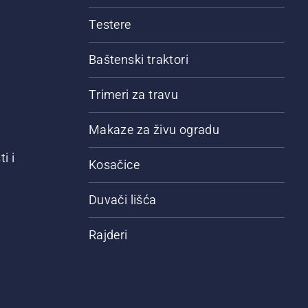
Testere
Baštenski traktori
Trimeri za travu
Makaze za živu ogradu
i i
Kosačice
Duvači lišća
Rajderi