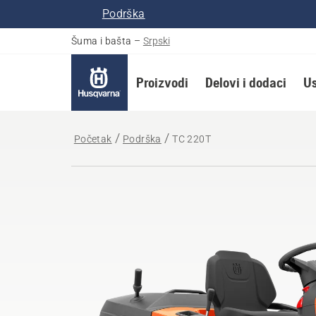
Podrška
Šuma i bašta
–
Srpski
Proizvodi
Delovi i dodaci
Us
Početak
Podrška
TC 220T