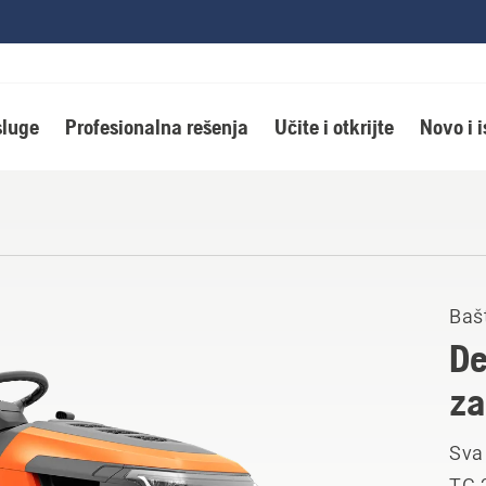
luge
Profesionalna rešenja
Učite i otkrijte
Novo i 
Bašt
De
za
Sva
TC 2