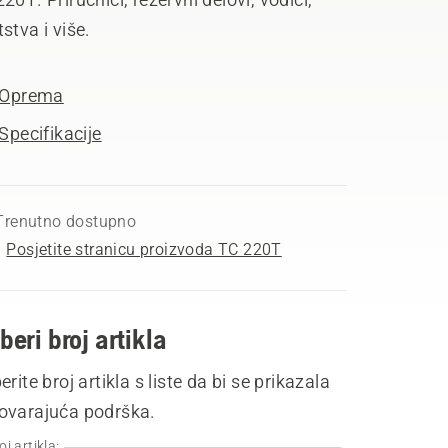
stva i više.
Oprema
Specifikacije
Trenutno dostupno
Posjetite stranicu proizvoda TC 220T
beri broj artikla
erite broj artikla s liste da bi se prikazala
ovarajuća podrška.
oj artikla: