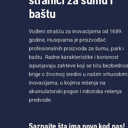
baštu
Vođeni strašću za inovacijama od 1689.
godine, Husqvarna je proizvođač
profesionalnih proizvoda za šumu, park i
baštu. Radne karakteristike i korisnost
ispunjavaju zahteve koji se tiču bezbednost
brige o životnoj sredini u našim vrhunskim
inovacijama, u kojima rešenja na
akumulatorski pogon i robotska rešenja
predvode.
Saznajte šta ima novo kod nas!