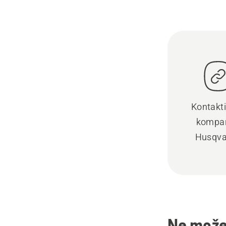
Kontakti
kompan
Husqva
Ne možet