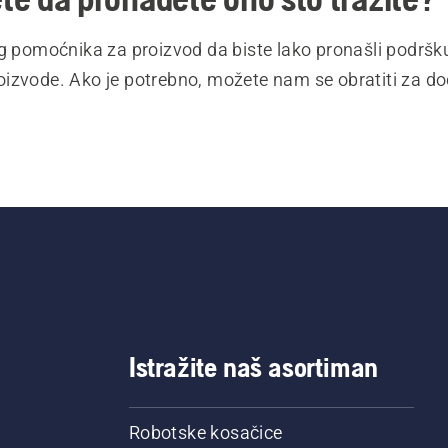
eg pomoćnika za proizvod da biste lako pronašli podršk
izvode. Ako je potrebno, možete nam se obratiti za 
Istražite naš asortiman
Robotske kosačice