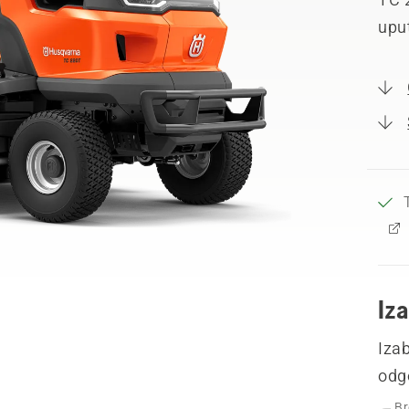
uput
Iza
Izab
odg
Br