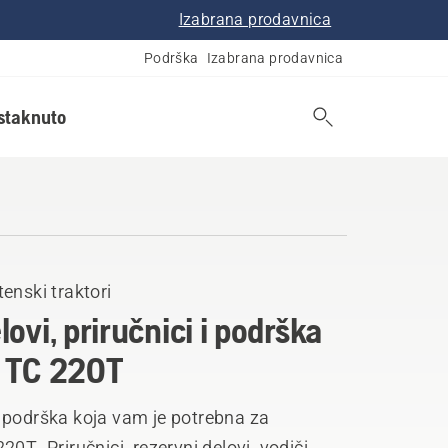
Izabrana prodavnica
Podrška
Izabrana prodavnica
istaknuto
enski traktori
lovi, priručnici i podrška
 TC 220T
 podrška koja vam je potrebna za
20T. Priručnici, rezervni delovi, vodiči,