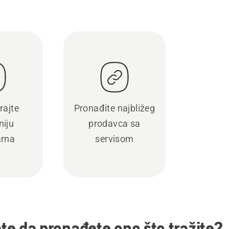
rajte
Pronađite najbližeg
iju
prodavca sa
rna
servisom
e da pronađete ono što tražite?