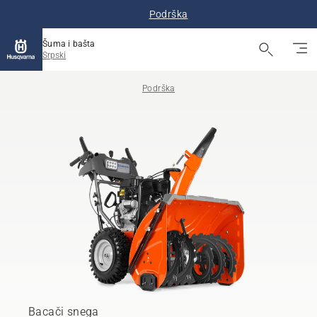
Podrška
Šuma i bašta
Srpski
Podrška
Bacači snega