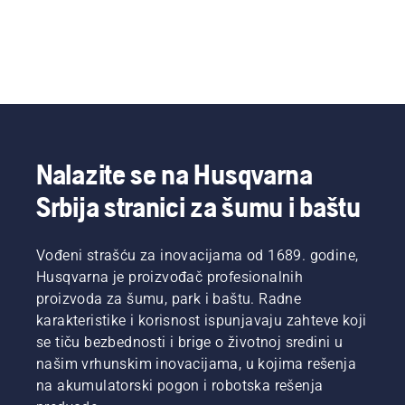
Nalazite se na Husqvarna
Srbija stranici za šumu i baštu
Vođeni strašću za inovacijama od 1689. godine,
Husqvarna je proizvođač profesionalnih
proizvoda za šumu, park i baštu. Radne
karakteristike i korisnost ispunjavaju zahteve koji
se tiču bezbednosti i brige o životnoj sredini u
našim vrhunskim inovacijama, u kojima rešenja
na akumulatorski pogon i robotska rešenja