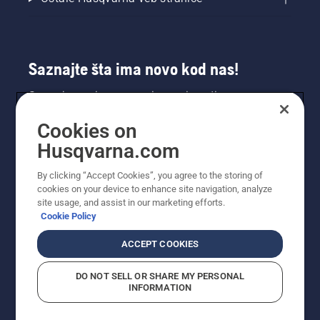
Saznajte šta ima novo kod nas!
Saznajte prvi sve o novim proizvodima,
specijalnim ponudama i još mnogo toga.
Cookies on
Prijavite se na naš bilten ovde.
Husqvarna.com
PRIJAVA ZA BILTEN
By clicking “Accept Cookies”, you agree to the storing of
cookies on your device to enhance site navigation, analyze
site usage, and assist in our marketing efforts.
Cookie Policy
ACCEPT COOKIES
DO NOT SELL OR SHARE MY PERSONAL
INFORMATION
© Husqvarna AB (publ). Sva prava zadržana. Prikazane