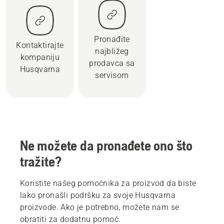
Pronađite
Kontaktirajte
najbližeg
kompaniju
prodavca sa
Husqvarna
servisom
Ne možete da pronađete ono što
tražite?
Koristite našeg pomoćnika za proizvod da biste
lako pronašli podršku za svoje Husqvarna
proizvode. Ako je potrebno, možete nam se
obratiti za dodatnu pomoć.