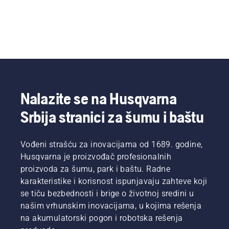
Nalazite se na Husqvarna
Srbija stranici za šumu i baštu
Vođeni strašću za inovacijama od 1689. godine,
Husqvarna je proizvođač profesionalnih
proizvoda za šumu, park i baštu. Radne
karakteristike i korisnost ispunjavaju zahteve koji
se tiču bezbednosti i brige o životnoj sredini u
našim vrhunskim inovacijama, u kojima rešenja
na akumulatorski pogon i robotska rešenja