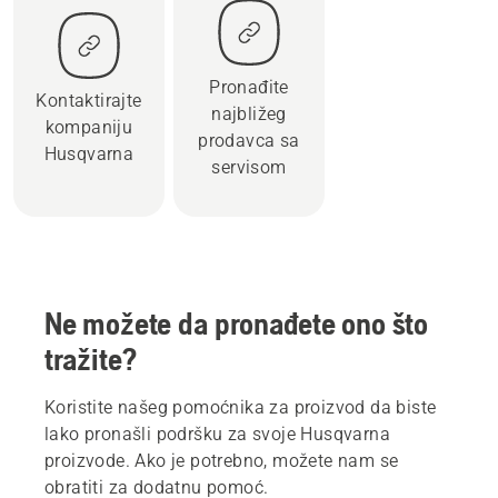
Pronađite
Kontaktirajte
najbližeg
kompaniju
prodavca sa
Husqvarna
servisom
Ne možete da pronađete ono što
tražite?
Koristite našeg pomoćnika za proizvod da biste
lako pronašli podršku za svoje Husqvarna
proizvode. Ako je potrebno, možete nam se
obratiti za dodatnu pomoć.