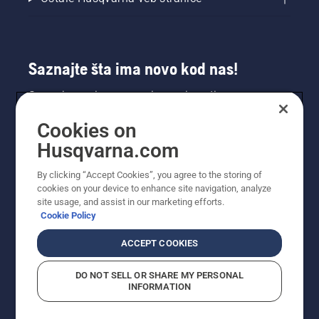
Saznajte šta ima novo kod nas!
Saznajte prvi sve o novim proizvodima,
specijalnim ponudama i još mnogo toga.
Cookies on
Prijavite se na naš bilten ovde.
Husqvarna.com
PRIJAVA ZA BILTEN
By clicking “Accept Cookies”, you agree to the storing of
cookies on your device to enhance site navigation, analyze
site usage, and assist in our marketing efforts.
Cookie Policy
ACCEPT COOKIES
DO NOT SELL OR SHARE MY PERSONAL
INFORMATION
© Husqvarna AB (publ). Sva prava zadržana. Prikazane