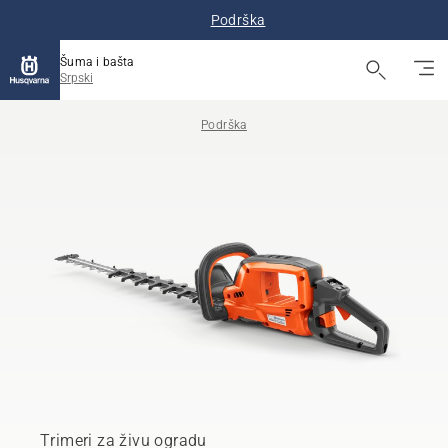
Podrška
Šuma i bašta
Srpski
Podrška
Trimeri za živu ogradu