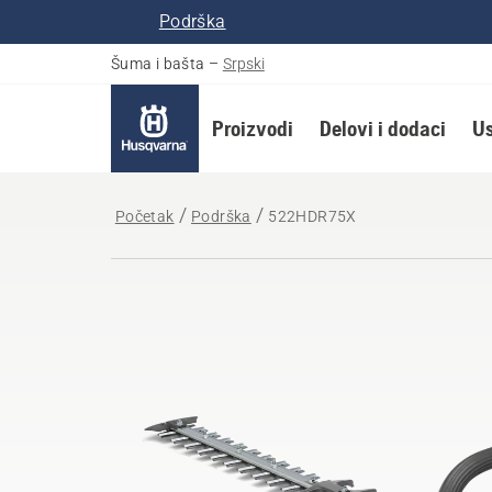
Podrška
Šuma i bašta
–
Srpski
Proizvodi
Delovi i dodaci
Us
Početak
Podrška
522HDR75X