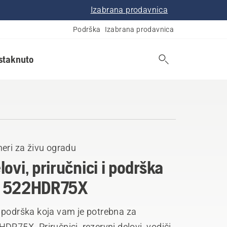
Izabrana prodavnica
Podrška
Izabrana prodavnica
istaknuto
eri za živu ogradu
lovi, priručnici i podrška
a 522HDR75X
 podrška koja vam je potrebna za
DR75X. Priručnici, rezervni delovi, vodiči,