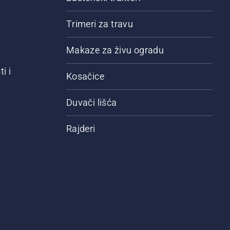
Trimeri za travu
Makaze za živu ogradu
i i
Kosačice
Duvači lišća
Rajderi