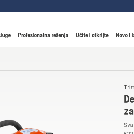
luge
Profesionalna rešenja
Učite i otkrijte
Novo i 
Trim
De
z
Sva
522H