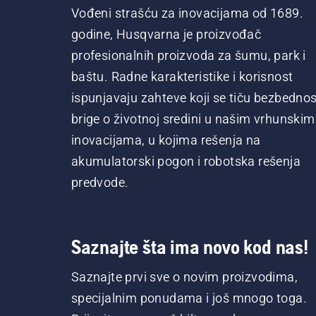
Vođeni strašću za inovacijama od 1689.
godine, Husqvarna je proizvođač
profesionalnih proizvoda za šumu, park i
baštu. Radne karakteristike i korisnost
ispunjavaju zahteve koji se tiču bezbednost
brige o životnoj sredini u našim vrhunskim
inovacijama, u kojima rešenja na
akumulatorski pogon i robotska rešenja
predvode.
Saznajte šta ima novo kod nas!
Saznajte prvi sve o novim proizvodima,
specijalnim ponudama i još mnogo toga.