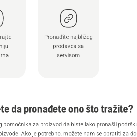
rajte
Pronađite najbližeg
iju
prodavca sa
rna
servisom
e da pronađete ono što tražite?
eg pomoćnika za proizvod da biste lako pronašli podršk
izvode. Ako je potrebno, možete nam se obratiti za 