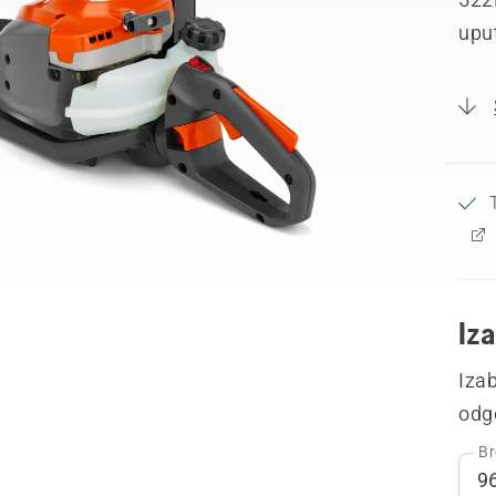
uput
Iza
Izab
odg
Br