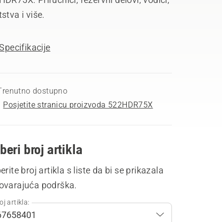
stva i više.
Specifikacije
Trenutno dostupno
Posjetite stranicu proizvoda 522HDR75X
beri broj artikla
erite broj artikla s liste da bi se prikazala
ovarajuća podrška.
oj artikla: