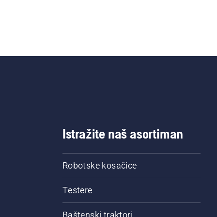
Istražite naš asortiman
Robotske kosačice
Testere
Baštenski traktori