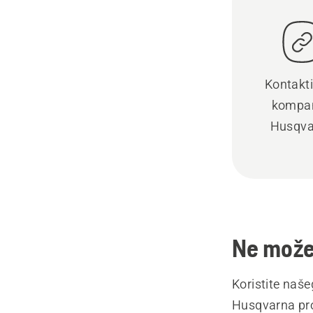
Kontakti
kompan
Husqva
Ne možet
Koristite naš
Husqvarna pro