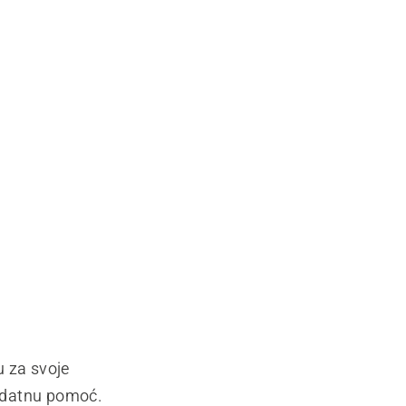
u za svoje
dodatnu pomoć.