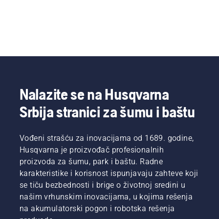
Nalazite se na Husqvarna
Srbija stranici za šumu i baštu
Vođeni strašću za inovacijama od 1689. godine,
Husqvarna je proizvođač profesionalnih
proizvoda za šumu, park i baštu. Radne
karakteristike i korisnost ispunjavaju zahteve koji
se tiču bezbednosti i brige o životnoj sredini u
našim vrhunskim inovacijama, u kojima rešenja
na akumulatorski pogon i robotska rešenja