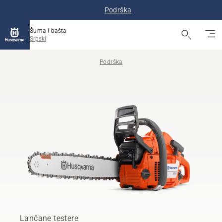
Podrška
Šuma i bašta
Srpski
Podrška
Lančane testere