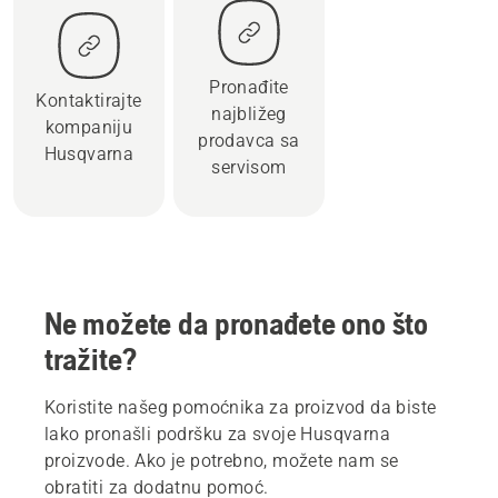
Pronađite
Kontaktirajte
najbližeg
kompaniju
prodavca sa
Husqvarna
servisom
Ne možete da pronađete ono što
tražite?
Koristite našeg pomoćnika za proizvod da biste
lako pronašli podršku za svoje Husqvarna
proizvode. Ako je potrebno, možete nam se
obratiti za dodatnu pomoć.