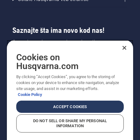
Saznajte šta ima novo kod nas!
Saznajte prvi sve o novim proizvodima,
specijalnim ponudama i još mnogo toga.
Cookies on
Prijavite se na naš bilten ovde.
Husqvarna.com
PRIJAVA ZA BILTEN
By clicking “Accept Cookies”, you agree to the storing of
cookies on your device to enhance site navigation, analyze
site usage, and assist in our marketing efforts.
Cookie Policy
ACCEPT COOKIES
DO NOT SELL OR SHARE MY PERSONAL
INFORMATION
© Husqvarna AB (publ). Sva prava zadržana. Prikazane