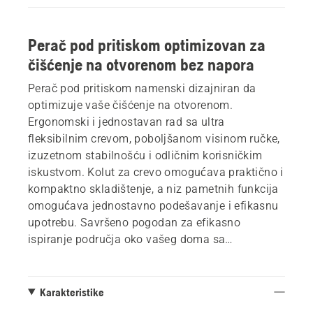
Perač pod pritiskom optimizovan za
čišćenje na otvorenom bez napora
Perač pod pritiskom namenski dizajniran da
optimizuje vaše čišćenje na otvorenom.
Ergonomski i jednostavan rad sa ultra
fleksibilnim crevom, poboljšanom visinom ručke,
izuzetnom stabilnošću i odličnim korisničkim
iskustvom. Kolut za crevo omogućava praktično i
kompaktno skladištenje, a niz pametnih funkcija
omogućava jednostavno podešavanje i efikasnu
upotrebu. Savršeno pogodan za efikasno
ispiranje područja oko vašeg doma sa
izvanrednim rezultatima, svaki put. *Napomena:
Model na fotografiji može se vizuelno razlikovati
od modela u prodavnici.
Karakteristike