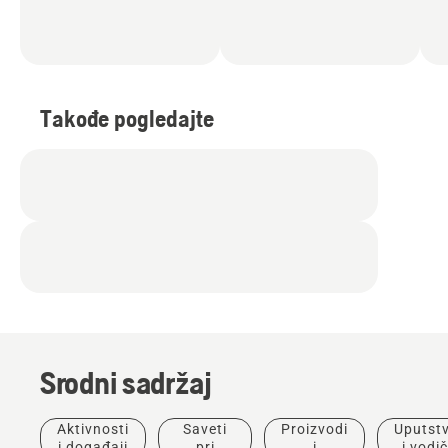
Takođe pogledajte
Srodni sadržaj
Aktivnosti
Saveti
Proizvodi
Uputst
i događaji
pri
i
i vodič