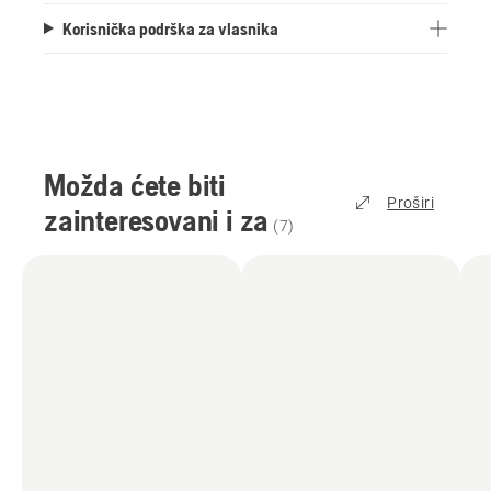
Korisnička podrška za vlasnika
Možda ćete biti
Proširi
zainteresovani i za
(
7
)