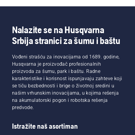
vam
predlažemo
pet
načina
da ih
Nalazite se na Husqvarna
ponovo
Srbija stranici za šumu i baštu
učinite
lepima:
Vođeni strašću za inovacijama od 1689. godine,
Husqvarna je proizvođač profesionalnih
proizvoda za šumu, park i baštu. Radne
karakteristike i korisnost ispunjavaju zahteve koji
se tiču bezbednosti i brige o životnoj sredini u
našim vrhunskim inovacijama, u kojima rešenja
na akumulatorski pogon i robotska rešenja
predvode.
Istražite naš asortiman