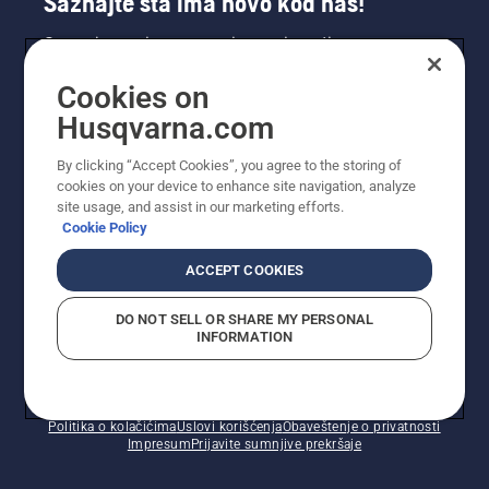
Saznajte šta ima novo kod nas!
Saznajte prvi sve o novim proizvodima,
specijalnim ponudama i još mnogo toga.
Cookies on
Prijavite se na naš bilten ovde.
Husqvarna.com
PRIJAVA ZA BILTEN
By clicking “Accept Cookies”, you agree to the storing of
cookies on your device to enhance site navigation, analyze
site usage, and assist in our marketing efforts.
Cookie Policy
ACCEPT COOKIES
DO NOT SELL OR SHARE MY PERSONAL
INFORMATION
© Husqvarna AB (publ). Sva prava zadržana. Prikazane
cene su preporučene maloprodajne cene.
Politika o kolačićima
Uslovi korišćenja
Obaveštenje o privatnosti
Impresum
Prijavite sumnjive prekršaje