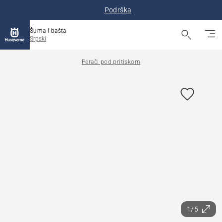
Podrška
Šuma i bašta
Srpski
Perači pod pritiskom
1/5