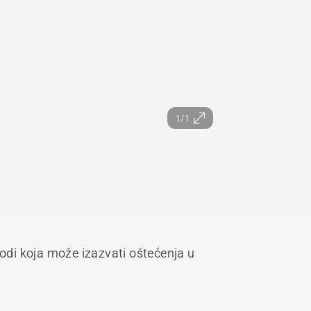
1/1
odi koja može izazvati oštećenja u