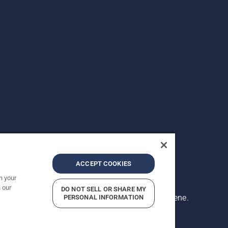
ACCEPT COOKIES
n your
 our
DO NOT SELL OR SHARE MY
Prikazane cene su preporučene maloprodajne cene.
PERSONAL INFORMATION
 privatnosti
Impresum
Prijavite sumnjive prekršaje