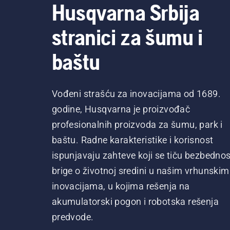
Husqvarna Srbija
stranici za šumu i
baštu
Vođeni strašću za inovacijama od 1689.
godine, Husqvarna je proizvođač
profesionalnih proizvoda za šumu, park i
baštu. Radne karakteristike i korisnost
ispunjavaju zahteve koji se tiču bezbednost
brige o životnoj sredini u našim vrhunskim
inovacijama, u kojima rešenja na
akumulatorski pogon i robotska rešenja
predvode.