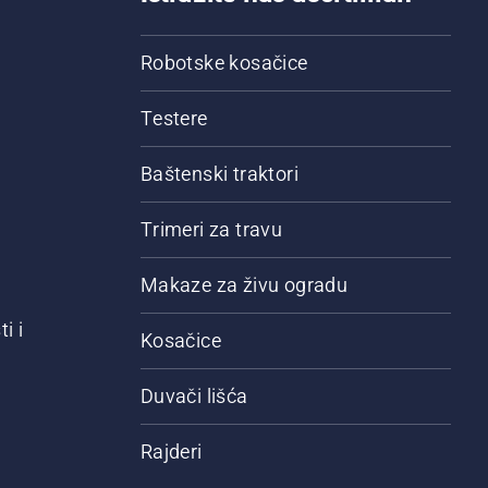
Robotske kosačice
Testere
Baštenski traktori
Trimeri za travu
Makaze za živu ogradu
i i
Kosačice
Duvači lišća
Rajderi