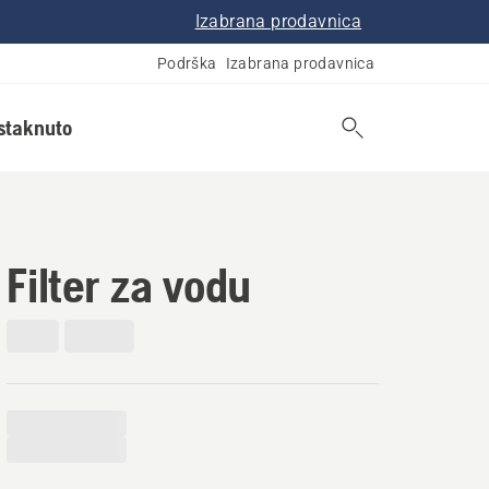
Izabrana prodavnica
Podrška
Izabrana prodavnica
istaknuto
Filter za vodu