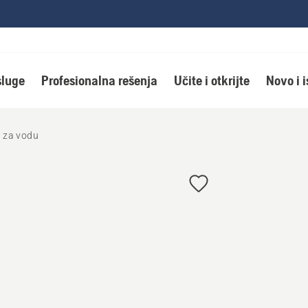
luge
Profesionalna rešenja
Učite i otkrijte
Novo i 
r za vodu