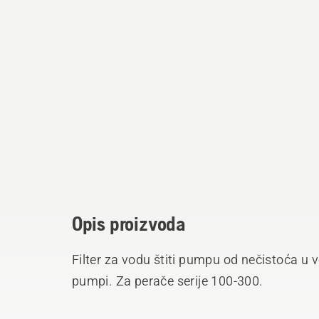
Opis proizvoda
Filter za vodu štiti pumpu od nečistoća u v
pumpi. Za perače serije 100-300.