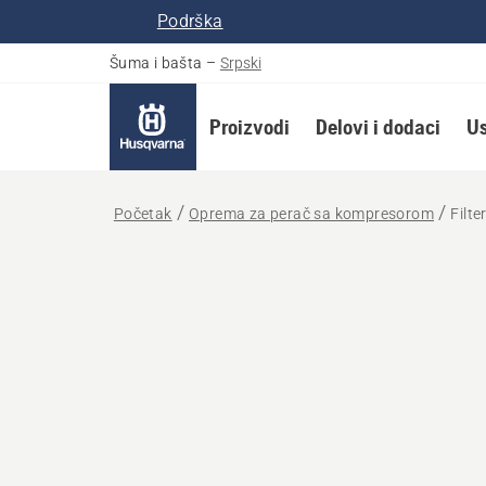
Podrška
Šuma i bašta
–
Srpski
Proizvodi
Delovi i dodaci
Us
Početak
Oprema za perač sa kompresorom
Filte