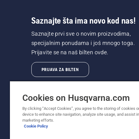
Saznajte šta ima novo kod nas!
Saznajte prvi sve o novim proizvodima,
specijalnim ponudama i još mnogo toga.
Prijavite se na naš bilten ovde.
PRIJAVA ZA BILTEN
Cookies on Husqvarna.com
By clicking “Accept Cookies”, you agree to the storing of cookies o
device to enhance site navigation, analyze site usage, and assist in
© Husqvarna AB (publ). Sva prava zadržana. 
marketing efforts.
Cookie Policy
Politika o kolačićima
Uslovi korišćenja
Obaveštenje o