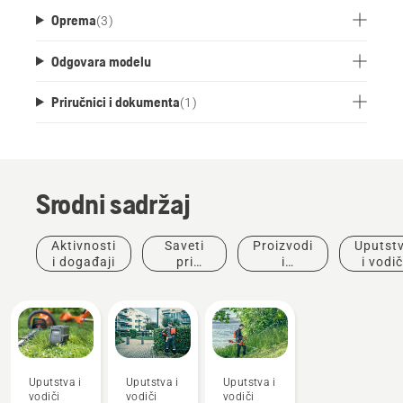
Oprema
(
3
)
Odgovara modelu
Priručnici i dokumenta
(
1
)
Srodni sadržaj
Aktivnosti
Saveti
Proizvodi
Uputst
i događaji
pri
i
i vodič
kupovini
inovacije
Uputstva i
Uputstva i
Uputstva i
vodiči
vodiči
vodiči