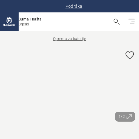
Podrška
Šuma i bašta
Srpski
Oprema za baterije
1/2