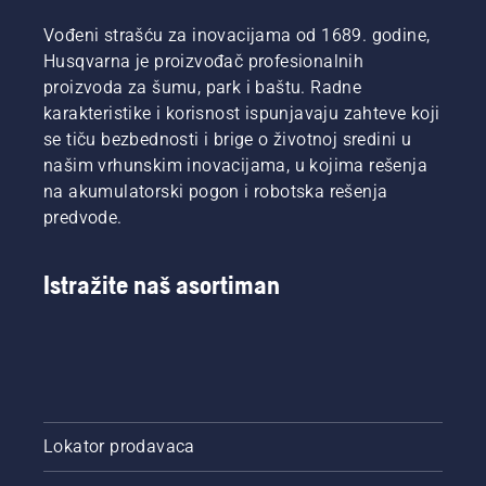
baterija
momenat
Vođeni strašću za inovacijama od 1689. godine,
osigurava
kako bi
udobnije
se
Husqvarna je proizvođač profesionalnih
postavljanje
omogućilo
proizvoda za šumu, park i baštu. Radne
i
korisniku
karakteristike i korisnost ispunjavaju zahteve koji
smanjuje
da
se tiču bezbednosti i brige o životnoj sredini u
zamaranje
sačuva
našim vrhunskim inovacijama, u kojima rešenja
kada se
trajanje
koristi,
baterije
na akumulatorski pogon i robotska rešenja
što vam
prilikom
predvode.
omogućava
košenja
da radite
male
duže bez
trave.
Istražite naš asortiman
pravljenja
Samo
pauza.
pritisnite
jedno
dugme
na
baterijskom
trimeru
Lokator prodavaca
da biste
uključili i