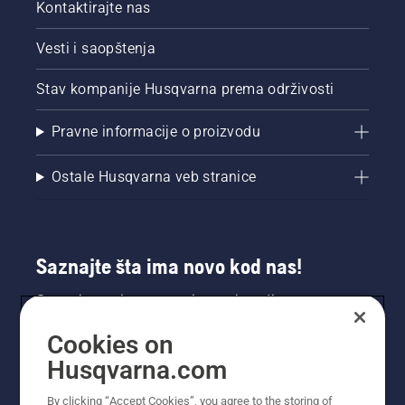
isključili
Kontaktirajte nas
režim
savE.
Vesti i saopštenja
Stav kompanije Husqvarna prema održivosti
Pravne informacije o proizvodu
Ostale Husqvarna veb stranice
Saznajte šta ima novo kod nas!
Saznajte prvi sve o novim proizvodima,
specijalnim ponudama i još mnogo toga.
Cookies on
Prijavite se na naš bilten ovde.
Husqvarna.com
PRIJAVA ZA BILTEN
By clicking “Accept Cookies”, you agree to the storing of