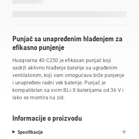
Punjač sa unapređenim hlađenjem za
efikasno punjenje
Husqvarna 40-C250 je efikasan punjač koji
sadrži aktivno hlađenje baterije sa ugrađenim
ventilatorom, koji vam omogućava brže punjenje
i unapređeni radni vek baterije. Punjač je
kompatibilan sa svim BLi-X baterijama od 36 V i
lako se montira na zid.
Informacije o proizvodu
Specifikacije