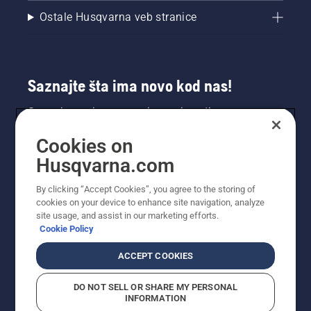
Ostale Husqvarna veb stranice
Saznajte šta ima novo kod nas!
Saznajte prvi sve o novim proizvodima,
specijalnim ponudama i još mnogo toga.
Cookies on
Prijavite se na naš bilten ovde.
Husqvarna.com
PRIJAVA ZA BILTEN
By clicking “Accept Cookies”, you agree to the storing of
cookies on your device to enhance site navigation, analyze
site usage, and assist in our marketing efforts.
Cookie Policy
ACCEPT COOKIES
DO NOT SELL OR SHARE MY PERSONAL
INFORMATION