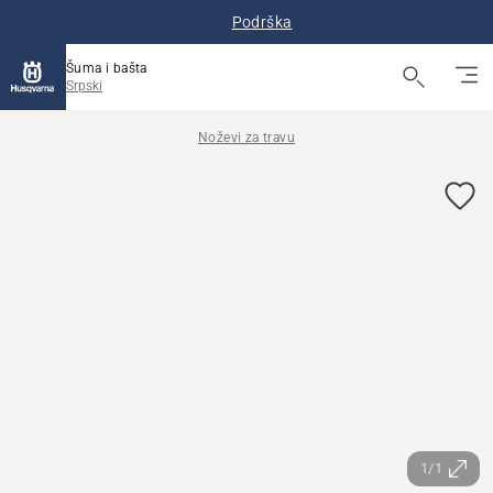
Podrška
Šuma i bašta
Srpski
Noževi za travu
1/1