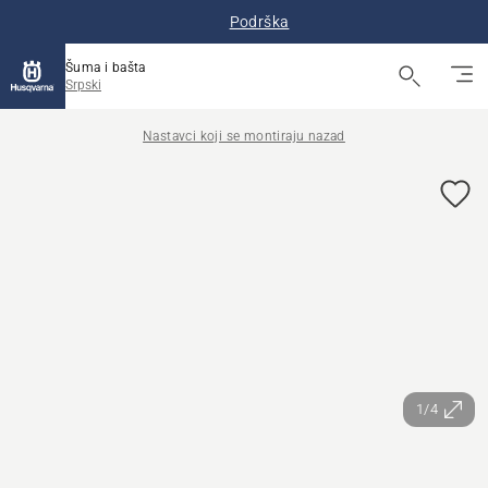
Podrška
Šuma i bašta
Srpski
Nastavci koji se montiraju nazad
1/4