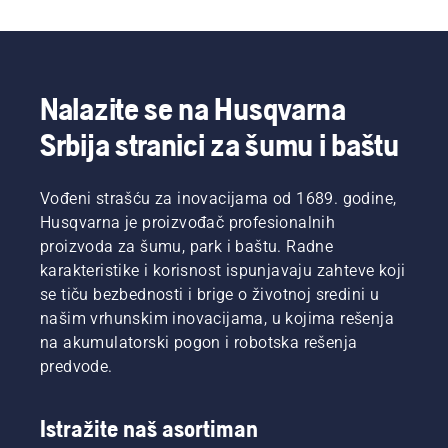
Nalazite se na Husqvarna
Srbija stranici za šumu i baštu
Vođeni strašću za inovacijama od 1689. godine,
Husqvarna je proizvođač profesionalnih
proizvoda za šumu, park i baštu. Radne
karakteristike i korisnost ispunjavaju zahteve koji
se tiču bezbednosti i brige o životnoj sredini u
našim vrhunskim inovacijama, u kojima rešenja
na akumulatorski pogon i robotska rešenja
predvode.
Istražite naš asortiman