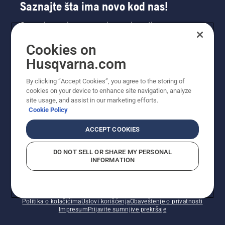
Saznajte šta ima novo kod nas!
Saznajte prvi sve o novim proizvodima,
specijalnim ponudama i još mnogo toga.
Cookies on
Prijavite se na naš bilten ovde.
Husqvarna.com
PRIJAVA ZA BILTEN
By clicking “Accept Cookies”, you agree to the storing of
cookies on your device to enhance site navigation, analyze
site usage, and assist in our marketing efforts.
Cookie Policy
ACCEPT COOKIES
DO NOT SELL OR SHARE MY PERSONAL
INFORMATION
© Husqvarna AB (publ). Sva prava zadržana. Prikazane
cene su preporučene maloprodajne cene.
Politika o kolačićima
Uslovi korišćenja
Obaveštenje o privatnosti
Impresum
Prijavite sumnjive prekršaje