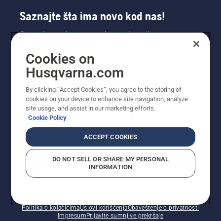
Saznajte šta ima novo kod nas!
Saznajte prvi sve o novim proizvodima,
specijalnim ponudama i još mnogo toga.
Cookies on
Prijavite se na naš bilten ovde.
Husqvarna.com
PRIJAVA ZA BILTEN
By clicking “Accept Cookies”, you agree to the storing of
cookies on your device to enhance site navigation, analyze
site usage, and assist in our marketing efforts.
Cookie Policy
ACCEPT COOKIES
DO NOT SELL OR SHARE MY PERSONAL
INFORMATION
© Husqvarna AB (publ). Sva prava zadržana. Prikazane
cene su preporučene maloprodajne cene.
Politika o kolačićima
Uslovi korišćenja
Obaveštenje o privatnosti
Impresum
Prijavite sumnjive prekršaje