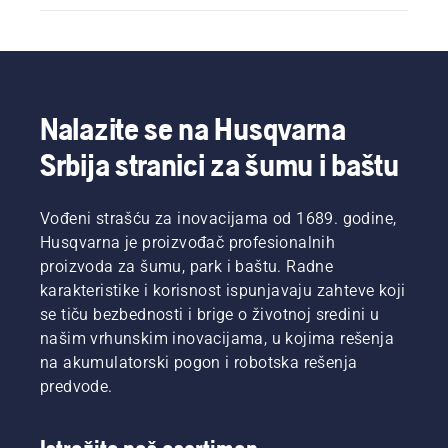
Nalazite se na Husqvarna
Srbija stranici za šumu i baštu
Vođeni strašću za inovacijama od 1689. godine,
Husqvarna je proizvođač profesionalnih
proizvoda za šumu, park i baštu. Radne
karakteristike i korisnost ispunjavaju zahteve koji
se tiču bezbednosti i brige o životnoj sredini u
našim vrhunskim inovacijama, u kojima rešenja
na akumulatorski pogon i robotska rešenja
predvode.