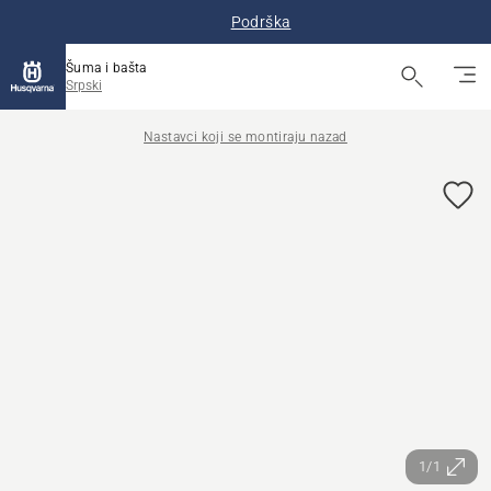
Podrška
Šuma i bašta
Srpski
Nastavci koji se montiraju nazad
1/1