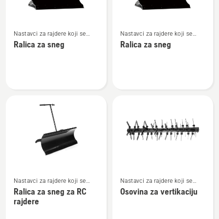
Pogledajte
Pogledajte
Nastavci za rajdere koji se
Nastavci za rajdere koji se
više
više
montiraju napred
montiraju napred
Ralica za sneg
Ralica za sneg
detalja
detalja
o
o
Ralica
Ralica
za
za
sneg
sneg
Pogledajte
Pogledajte
Nastavci za rajdere koji se
Nastavci za rajdere koji se
više
više
montiraju napred
montiraju napred
Ralica za sneg za RC
Osovina za vertikaciju
detalja
detalja
rajdere
o
o
Ralica
Osovina