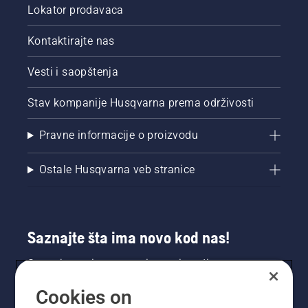
Lokator prodavaca
Kontaktirajte nas
Vesti i saopštenja
Stav kompanije Husqvarna prema održivosti
Pravne informacije o proizvodu
Ostale Husqvarna veb stranice
Saznajte šta ima novo kod nas!
Saznajte prvi sve o novim proizvodima,
specijalnim ponudama i još mnogo toga.
Cookies on
Prijavite se na naš bilten ovde.