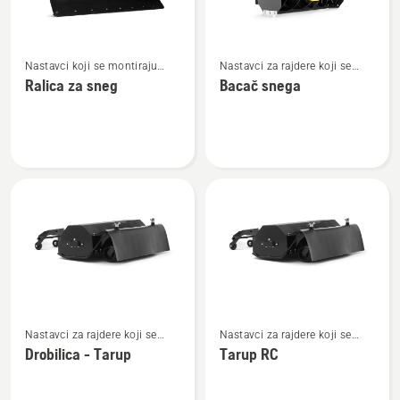
Pogledajte
Pogledajte
Nastavci koji se montiraju
Nastavci za rajdere koji se
više
više
napred
montiraju napred
Ralica za sneg
Bacač snega
detalja
detalja
o
o
Ralica
Bacač
za
snega
sneg
Pogledajte
Pogledajte
Nastavci za rajdere koji se
Nastavci za rajdere koji se
više
više
montiraju napred
montiraju napred
Drobilica - Tarup
Tarup RC
detalja
detalja
o
o