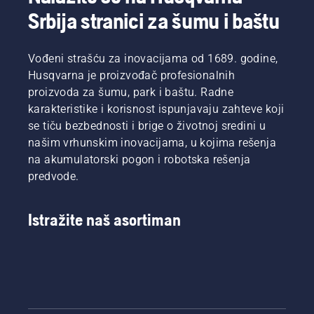
Srbija stranici za šumu i baštu
Vođeni strašću za inovacijama od 1689. godine,
Husqvarna je proizvođač profesionalnih
proizvoda za šumu, park i baštu. Radne
karakteristike i korisnost ispunjavaju zahteve koji
se tiču bezbednosti i brige o životnoj sredini u
našim vrhunskim inovacijama, u kojima rešenja
na akumulatorski pogon i robotska rešenja
predvode.
Istražite naš asortiman