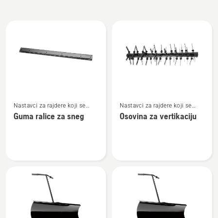
Učitajte
sve
proizvode
Pogledajte
Pogledajte
Nastavci za rajdere koji se
Nastavci za rajdere koji se
više
više
montiraju napred
montiraju napred
Guma ralice za sneg
Osovina za vertikaciju
detalja
detalja
o
o
Guma
Osovina
ralice
za
za
vertikaciju
sneg