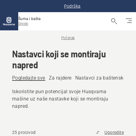
Podrška
Šuma i bašta
Srpski
Početak
Nastavci koji se montiraju
napred
Pogledajte sve
Za rajdere
Nastavci za baštenske trak
Iskoristite pun potencijal svoje Husqvarna
mašine uz naše nastavke koji se montiraju
napred.
25 proizvod
Uporedite