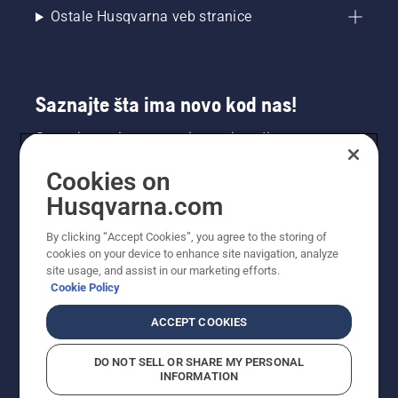
Ostale Husqvarna veb stranice
Saznajte šta ima novo kod nas!
Saznajte prvi sve o novim proizvodima,
specijalnim ponudama i još mnogo toga.
Cookies on
Prijavite se na naš bilten ovde.
Husqvarna.com
PRIJAVA ZA BILTEN
By clicking “Accept Cookies”, you agree to the storing of
cookies on your device to enhance site navigation, analyze
site usage, and assist in our marketing efforts.
Cookie Policy
ACCEPT COOKIES
DO NOT SELL OR SHARE MY PERSONAL
INFORMATION