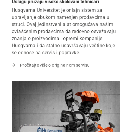
Uslugu pružaju visoko školovani tehničari
Husqvarna Univerzitet je onlajn sistem za
upravljanje obukom namenjen prodavcima u
struci. Ovaj jedinstveni alat omogućava našim
ovlašćenim prodavcima da redovno osvežavaju
znanja o proizvodima i opremi kompanije
Husqvarna i da stalno usavršavaju veštine koje
se odnose na servis i popravke.
Pročitajte više o originalnom servisu