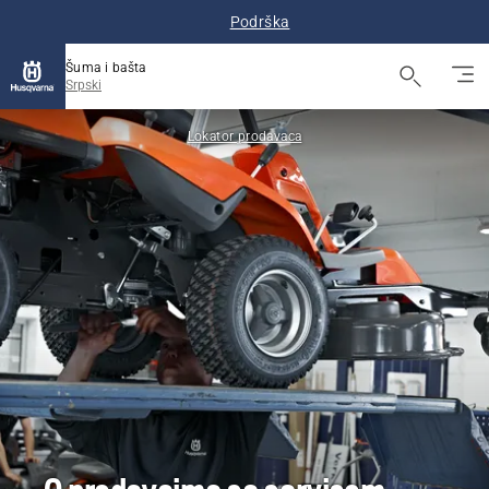
Podrška
Šuma i bašta
Srpski
Lokator prodavaca