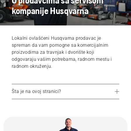
O prodavcima sa servisom
kompanije Husqvarna
Lokalni ovlašćeni Husqvarna prodavac je
spreman da vam pomogne sa komercijalnim
proizvodima za travnjak i dvorište koji
odgovaraju vašim potrebama, radnom mestu i
radnom okruženju.
Šta je na ovoj stranici?
Nađite lokalnog prodavca
Naša usluga i Husqvarna kvalitet
Više o originalnom servisu i rezervnim delovima