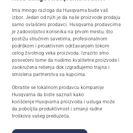
Ima mnogo razloga da Husqvarna bude vaš
izbor. Jedan od njih je da naše proizvode prodaju
samo ovlašćeni prodavci. Husqvarna prodavcima
je zadovoljstvo korisnika na prvom mestu, što
postižu stručnim savetima, profesionalnom
podrškom i proaktivnim održavanjem tokom
celog životnog veka proizvoda. Izrazito smo
posvećeni tome da nudimo kvalitetne proizvode i
zaokružena rešenja dok izgrađujemo trajna i
smislena partnerstva sa kupcima.
Obratite se lokalnom prodavcu kompanije
Husqvarna da biste saznali kako
korišćenje Husqvarna proizvoda i usluga može
da poboljša produktivnost i smanji radne
troškove vašeg preduzeća.