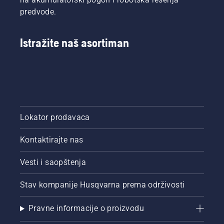
se
Husqvarna
predvode.
oslanjaju
grupa je
profesionalci
na
uz
prvom
Istražite naš asortiman
Husqvarna
mestu u
Automower®.
kategoriji
proizvoda
za ličnu
upotrebu
i
upotrebu
Lokator prodavaca
u
domaćinstvu.
Kontaktirajte nas
Vesti i saopštenja
Stav kompanije Husqvarna prema održivosti
Pravne informacije o proizvodu