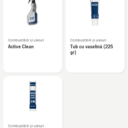
produsele
Vezi
Vezi
Combustibili și uleiuri
Combustibili și uleiuri
mai
mai
Active Clean
Tub cu vaselină (225
multe
multe
gr)
detalii
detalii
despre
despre
Active
Tub
Clean
cu
vaselină
(225
gr)
Vezi
Combustibili și uleiuri
mai