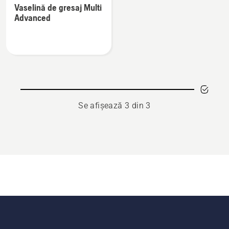
Vaselină de gresaj Multi
multe
Advanced
detalii
despre
Vaselină
de
gresaj
Multi
Advanced
Se afișează 3 din 3