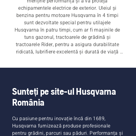
menține performanța și a vă proteja 
echipamentele electrice de exterior. Uleiul și 
benzina pentru motoare Husqvarna în 4 timpi 
sunt dezvoltate special pentru utilajele 
Husqvarna în patru timpi, cum ar fi mașinile de 
tuns gazonul, tractoarele de grădină și 
tractoarele Rider, pentru a asigura durabilitate 
ridicată, lubrifiere excelentă și durată de viață 
prelungită a motorului.
Sunteți pe site-ul Husqvarna
România
Cu pasiune pentru inovație încă din 1689,
Husqvarna furnizează produse profesionale
pentru grădini, parcuri sau păduri. Performanța și