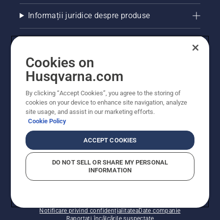
Informații juridice despre produse
Alte site-uri Husqvarna
Cookies on
Husqvarna.com
By clicking “Accept Cookies”, you agree to the storing of
cookies on your device to enhance site navigation, analyze
site usage, and assist in our marketing efforts.
Cookie Policy
ACCEPT COOKIES
© Husqvarna AB (publ). Toate drepturile rezervate.
Prețurile prezentate includ TVA și sunt prețuri
DO NOT SELL OR SHARE MY PERSONAL
recomandate pentru comercializarea cu amănuntul.
INFORMATION
Husqvarna își rezervă dreptul de a face modificări în
structura de prețuri. Promoțiile se desfășoară în limita
stocului disponibil.
Politica privind modulele cookie
Condiții de utilizare
Notificare privind confidențialitatea
Date companie
Raportați încălcările suspectate