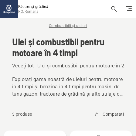
Pădure și grădină
RO, Română
Combustibili și uleiuri
Ulei și combustibil pentru
motoare în 4 timpi
Vedeți tot
Ulei și combustibil pentru motoare în 2 timp
Explorați gama noastră de uleiuri pentru motoare
în 4 timpi și benzină în 4 timpi pentru mașini de
tuns gazon, tractoare de grădină și alte utilaje de
exterior, ajutându-vă produsul Husqvarna să
mențină performanțe maxime.
3 produse
Comparați
Toate