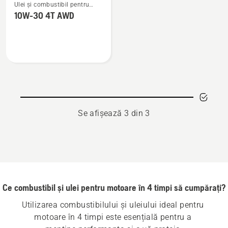
Ulei și combustibil pentru
mai
motoare în 4 timpi
10W-30 4T AWD
multe
detalii
despre
10W-
30
4T
AWD
Se afișează 3 din 3
Ce combustibil și ulei pentru motoare în 4 timpi să cumpărați?
Utilizarea combustibilului și uleiului ideal pentru 
motoare în 4 timpi este esențială pentru a 