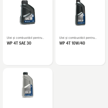
produsele
Vezi
Vezi
Ulei și combustibil pentru
Ulei și combustibil pentru
mai
mai
motoare în 4 timpi
motoare în 4 timpi
WP 4T SAE 30
WP 4T 10W/40
multe
multe
detalii
detalii
despre
despre
WP 4T
WP 4T
SAE 30
10W/40
Vezi