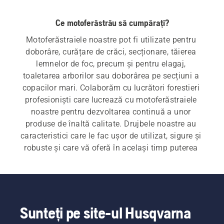
Ce motoferăstrău să cumpărați?
Motoferăstraiele noastre pot fi utilizate pentru 
doborâre, curățare de crăci, secționare, tăierea 
lemnelor de foc, precum și pentru elagaj, 
toaletarea arborilor sau doborârea pe secțiuni a 
copacilor mari. Colaborăm cu lucrători forestieri 
profesioniști care lucrează cu motoferăstraiele 
noastre pentru dezvoltarea continuă a unor 
produse de înaltă calitate. Drujbele noastre au 
caracteristici care le fac ușor de utilizat, sigure și 
robuste și care vă oferă în același timp puterea 
necesară pentru o performanță excelentă tot 
timpul.
Pentru 
motoferăstraiele electrice și pe baterie
 , 
precum și pentru 
motoferăstraiele pe 
Sunteți pe site-ul Husqvarna
benzină
 pornirea rapidă și ușoară este 