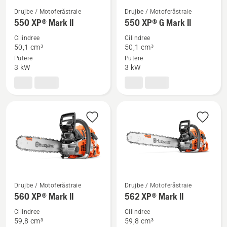
Drujbe / Motoferăstraie
Drujbe / Motoferăstraie
Vezi
Vezi
550 XP® Mark II
550 XP® G Mark II
mai
mai
Cilindree
Cilindree
multe
multe
50,1 cm³
50,1 cm³
detalii
detalii
Putere
Putere
despre
despre
3 kW
3 kW
550 XP®
550 XP®
Mark
G
II
Mark
II
Drujbe / Motoferăstraie
Drujbe / Motoferăstraie
Vezi
Vezi
560 XP® Mark II
562 XP® Mark II
mai
mai
Cilindree
Cilindree
multe
multe
59,8 cm³
59,8 cm³
detalii
detalii