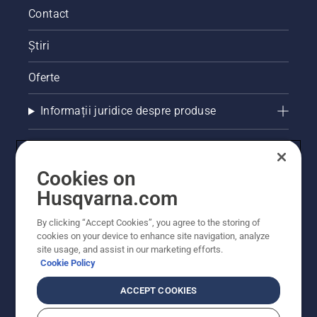
Contact
Știri
Oferte
Informații juridice despre produse
Alte site-uri Husqvarna
Cookies on
Husqvarna.com
By clicking “Accept Cookies”, you agree to the storing of
cookies on your device to enhance site navigation, analyze
site usage, and assist in our marketing efforts.
Cookie Policy
ACCEPT COOKIES
© Husqvarna AB (publ). Toate drepturile rezervate.
Prețurile prezentate includ TVA și sunt prețuri