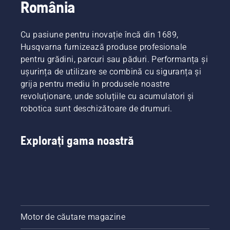
România
imperativă. Fiecare motoferăstrău este pornit cu 
o apăsare de buton sau trăgând ușor de un 
cablu, pentru a satisface cerințele clientului.  
Cu pasiune pentru inovație încă din 1689,
Gama noastră largă include și 
motoferăstraie 
Husqvarna furnizează produse profesionale
profesionale
 , și 
motoferăstraie pentru 
pentru grădini, parcuri sau păduri. Performanța și
arboricultori
.
ușurința de utilizare se combină cu siguranța și
grija pentru mediu în produsele noastre
revoluționare, unde soluțiile cu acumulatori și
robotica sunt deschizătoare de drumuri.
Explorați gama noastră
Motor de căutare magazine