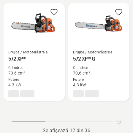
Mark
Injecție
II
de
combustibil
Drujbe / Motoferăstraie
Drujbe / Motoferăstraie
Vezi
Vezi
572 XP®
572 XP® G
mai
mai
Cilindree
Cilindree
multe
multe
70,6 cm³
70,6 cm³
detalii
detalii
Putere
Putere
despre
despre
4,3 kW
4,3 kW
572 XP®
572 XP®
G
Se afișează 12 din 36