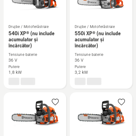
tehnologie modernă și siguranță în utilizare.
Descoperă gama completă de drujbe Husqvarna
și alege soluția potrivită pentru nevoile tale!
Drujbe / Motoferăstraie
Drujbe / Motoferăstraie
540i XP® (nu include
550i XP® (nu include
Vezi
Vezi
acumulator și
acumulator și
mai
mai
încărcător)
încărcător)
multe
multe
Tensiune baterie
Tensiune baterie
detalii
detalii
36 V
36 V
despre
despre
Putere
Putere
540i
550i
1,8 kW
3,2 kW
XP®
XP®
(nu
(nu
include
include
acumulator
acumulator
și
și
încărcător)
încărcător)