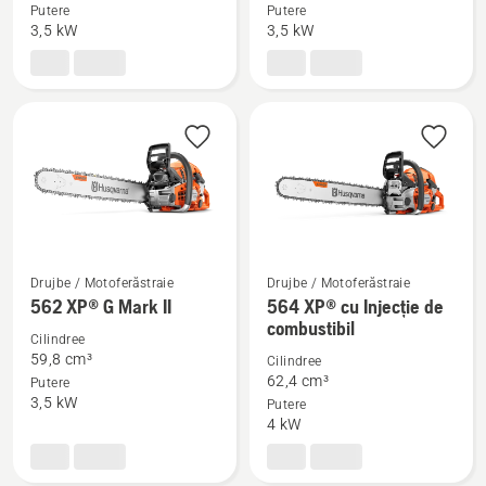
Putere
Putere
despre
despre
3,5 kW
3,5 kW
560 XP®
562 XP®
Mark
Mark
II
II
Drujbe / Motoferăstraie
Drujbe / Motoferăstraie
Vezi
Vezi
562 XP® G Mark II
564 XP® cu Injecție de
combustibil
mai
mai
Cilindree
multe
multe
59,8 cm³
Cilindree
detalii
detalii
62,4 cm³
Putere
3,5 kW
Putere
despre
despre
4 kW
562 XP®
564 XP®
G
cu