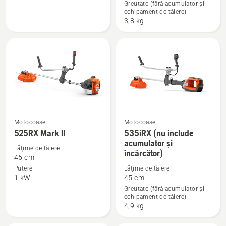
Greutate (fără acumulator și
333R
520iRX
echipament de tăiere)
Mark
(nu
3,8 kg
II
include
acumulator
și
încărcător)
Motocoase
Motocoase
525RX Mark II
535iRX (nu include
Vezi
Vezi
acumulator și
mai
mai
Lăţime de tăiere
încărcător)
multe
multe
45 cm
detalii
detalii
Putere
Lăţime de tăiere
1 kW
45 cm
despre
despre
Greutate (fără acumulator și
525RX
535iRX
echipament de tăiere)
Mark
(nu
4,9 kg
II
include