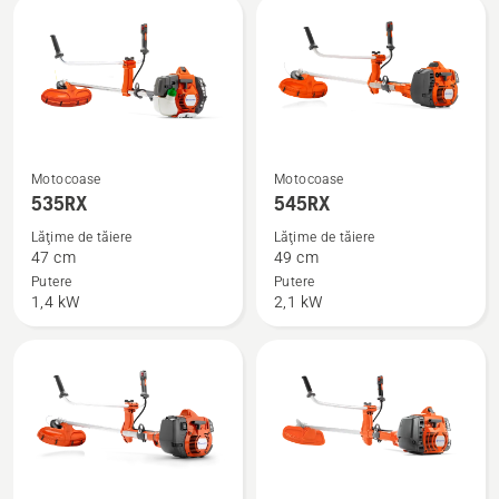
acumulator
și
încărcător)
Vezi
Vezi
Motocoase
Motocoase
mai
mai
535RX
545RX
multe
multe
Lăţime de tăiere
Lăţime de tăiere
detalii
detalii
47 cm
49 cm
despre
despre
Putere
Putere
1,4 kW
2,1 kW
535RX
545RX