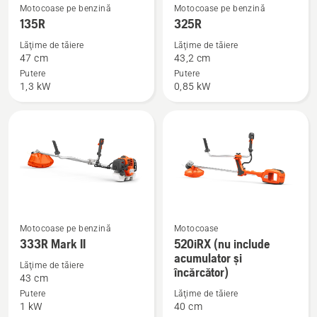
Vezi
Vezi
Motocoase pe benzină
Motocoase pe benzină
mai
mai
135R
325R
multe
multe
Lăţime de tăiere
Lăţime de tăiere
detalii
detalii
47 cm
43,2 cm
despre
despre
Putere
Putere
1,3 kW
0,85 kW
135R
325R
Motocoase pe benzină
Motocoase
333R Mark II
520iRX (nu include
Vezi
Vezi
acumulator și
mai
mai
Lăţime de tăiere
încărcător)
multe
multe
43 cm
detalii
detalii
Putere
Lăţime de tăiere
1 kW
40 cm
despre
despre