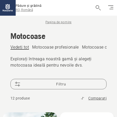
Pădure și grădină
RO, Română
Pagina de pornire
Motocoase
Vedeți tot
Motocoase profesionale
Motocoase cu acu
Explorați întreaga noastră gamă și alegeți
motocoasa ideală pentru nevoile dvs.
Filtru
12 produse
Comparați
Toate