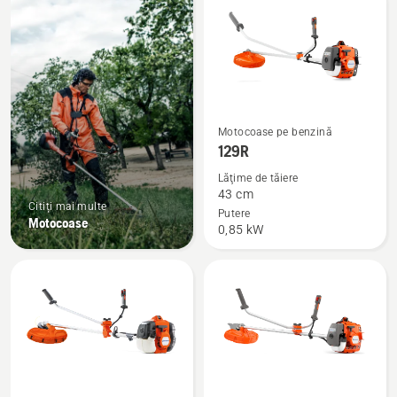
produsele
Vezi
Motocoase pe benzină
mai
129R
multe
Lăţime de tăiere
detalii
43 cm
Citiți mai multe
despre
Putere
Motocoase
0,85 kW
129R