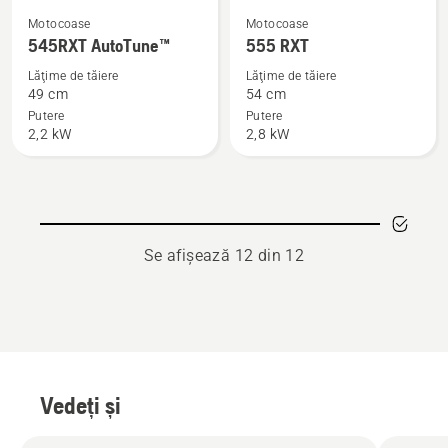
Vezi
Vezi
Motocoase
Motocoase
mai
mai
545RXT AutoTune™
555 RXT
multe
multe
Lăţime de tăiere
Lăţime de tăiere
detalii
detalii
49 cm
54 cm
despre
despre
Putere
Putere
2,2 kW
2,8 kW
545RXT
555 RXT
AutoTune™
Se afișează 12 din 12
Vedeți și