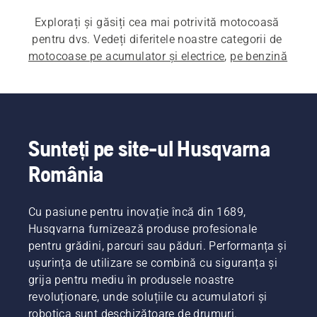
Explorați și găsiți cea mai potrivită motocoasă 
pentru dvs. Vedeți diferitele noastre categorii de 
motocoase pe acumulator și electrice
, 
pe benzină
și 
de uz profesional
.
Sunteți pe site-ul Husqvarna
România
Cu pasiune pentru inovație încă din 1689,
Husqvarna furnizează produse profesionale
pentru grădini, parcuri sau păduri. Performanța și
ușurința de utilizare se combină cu siguranța și
grija pentru mediu în produsele noastre
revoluționare, unde soluțiile cu acumulatori și
robotica sunt deschizătoare de drumuri.