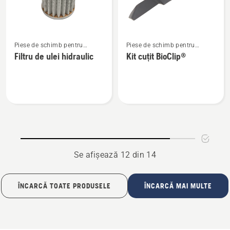
Vezi
Vezi
Piese de schimb pentru
Piese de schimb pentru
mai
mai
tractoare Rider cu tăiere
tractoare Rider cu tăiere
Filtru de ulei hidraulic
Kit cuțit BioClip®
multe
multe
frontală
frontală
detalii
detalii
despre
despre
Filtru
Kit
de
cuțit
ulei
BioClip®
hidraulic
Se afișează 12 din 14
ÎNCARCĂ TOATE PRODUSELE
ÎNCARCĂ MAI MULTE