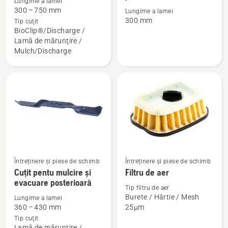
Lungime a lamei
multe
multe
300 – 750 mm
Lungime a lamei
detalii
detalii
300 mm
Tip cuţit
despre
despre
BioClip®/Discharge /
Lamă de mărunţire /
Cuțit
Cuțit
Mulch/Discharge
pentru
pentu
mulcire
evacuare
posterioară
Întreținere și piese de schimb
Întreținere și piese de schimb
Vezi
Vezi
Cuțit pentu mulcire și
Filtru de aer
mai
mai
evacuare posterioară
Tip filtru de aer
multe
multe
Burete / Hârtie / Mesh
Lungime a lamei
detalii
detalii
360 – 430 mm
25µm
despre
despre
Tip cuţit
Lamă de mărunţire /