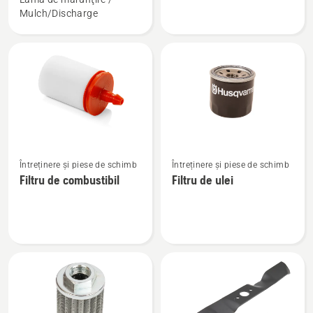
Cuțit
Filtru
Mulch/Discharge
pentu
de
mulcire
aer
și
evacuare
posterioară
Vezi
Vezi
Întreținere și piese de schimb
Întreținere și piese de schimb
mai
mai
Filtru de combustibil
Filtru de ulei
multe
multe
detalii
detalii
despre
despre
Filtru
Filtru
de
de
combustibil
ulei