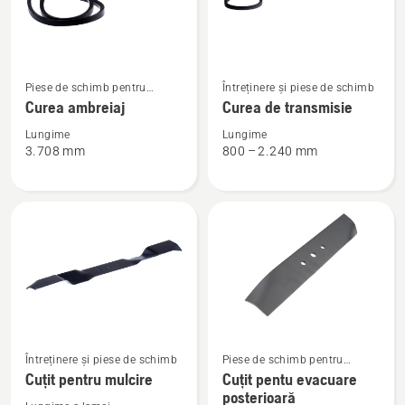
Vezi
Vezi
Piese de schimb pentru
Întreținere și piese de schimb
mai
mai
tractoare Rider cu tăiere
Curea ambreiaj
Curea de transmisie
multe
multe
frontală
detalii
detalii
Lungime
Lungime
3.708 mm
800 – 2.240 mm
despre
despre
Curea
Curea
ambreiaj
de
transmisie
Întreținere și piese de schimb
Piese de schimb pentru
Vezi
Vezi
tractoare Rider cu tăiere
Cuțit pentru mulcire
Cuțit pentu evacuare
frontală
mai
mai
posterioară