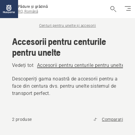
Pădure și grădină
RO, Română
Centuri pentru unelte și accesorii
Accesorii pentru centurile
pentru unelte
Vedeți tot
Accesorii pentru centurile pentru unelte
Too
Descoperiți gama noastră de accesorii pentru a
face din centura dvs. pentru unelte sistemul de
transport perfect.
2 produse
Comparați