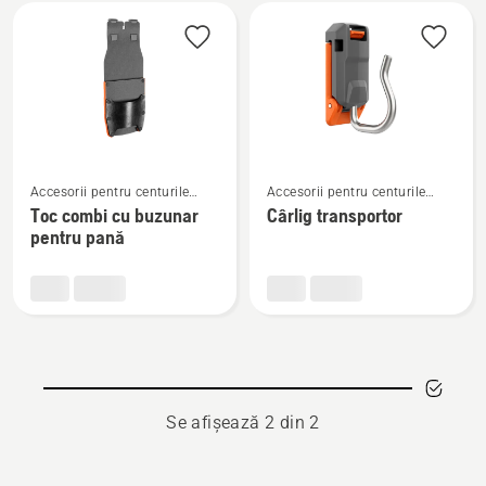
Toate
produsele
Vezi
Vezi
Accesorii pentru centurile
Accesorii pentru centurile
mai
mai
pentru unelte
pentru unelte
Toc combi cu buzunar
Cârlig transportor
multe
multe
pentru pană
detalii
detalii
despre
despre
Toc
Cârlig
combi
transportor
cu
buzunar
pentru
Se afișează 2 din 2
pană