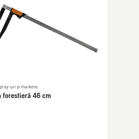
pray-uri și markere
 forestieră 46 cm
ă