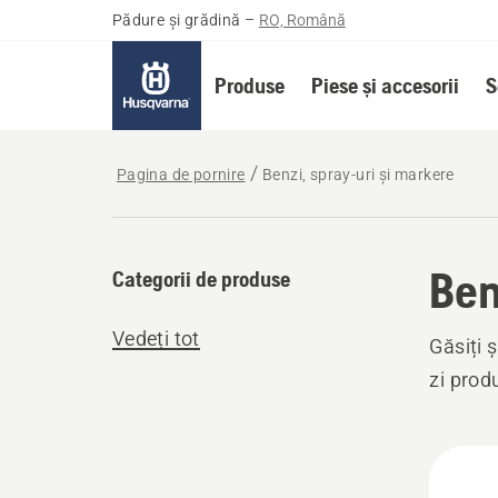
Pădure și grădină
–
RO, Română
Produse
Piese și accesorii
S
Pagina de pornire
Benzi, spray-uri și markere
Ben
Categorii de produse
Vedeți tot
Găsiți 
zi prod
Toate