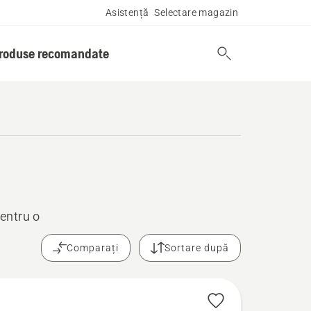
Asistență
Selectare magazin
produse recomandate
pentru o
Comparați
Sortare după