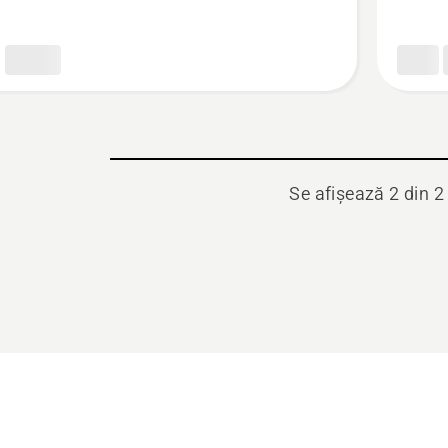
46
cm
Se afișează 2 din 2