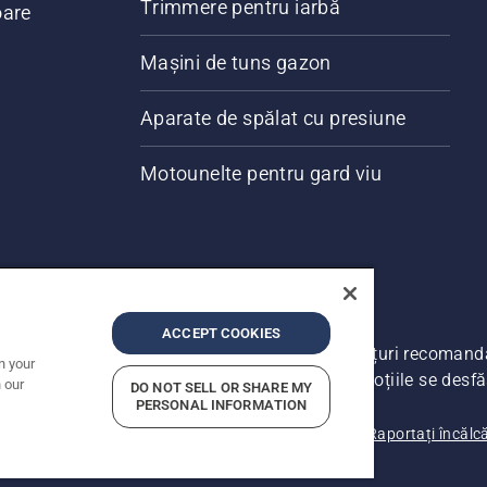
Trimmere pentru iarbă
oare
Mașini de tuns gazon
Aparate de spălat cu presiune
Motounelte pentru gard viu
ACCEPT COOKIES
ate. Prețurile prezentate includ TVA și sunt prețuri recoman
n your
a face modificări în structura de prețuri. Promoțiile se desfă
 our
DO NOT SELL OR SHARE MY
PERSONAL INFORMATION
Notificare privind confidențialitatea
Date companie
Raportați încălc