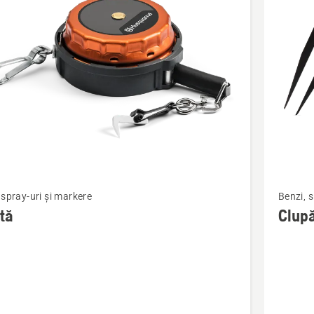
sele
Vezi
 spray-uri și markere
Benzi, s
mai
tă
Clupă
multe
detalii
despre
Clupă
forestier