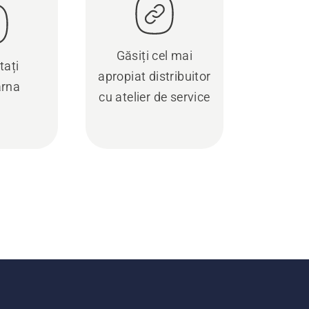
Găsiți cel mai
tați
apropiat distribuitor
rna
cu atelier de service