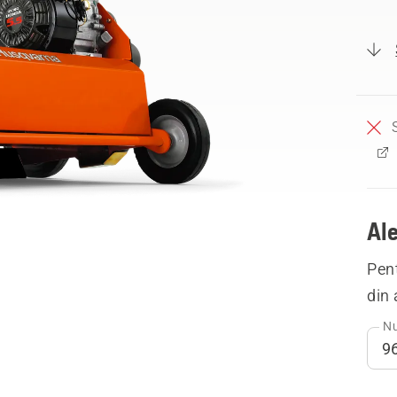
Ale
Pent
din 
Nu