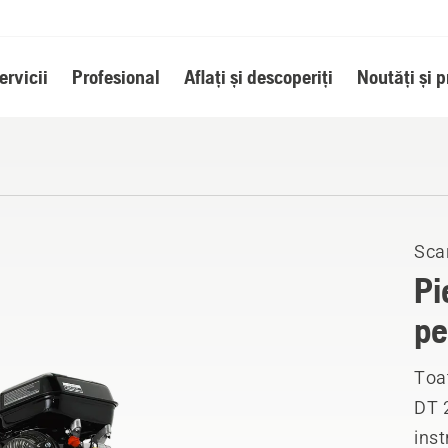
ervicii
Profesional
Aflați și descoperiți
Noutăți și 
Scar
Pi
pe
Toat
DT 2
inst