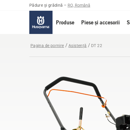
Pădure și grădină
–
RO, Română
Produse
Piese și accesorii
S
Pagina de pornire
Asistență
DT 22