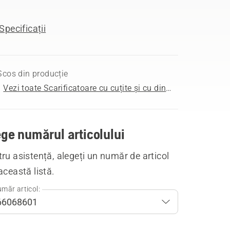
Specificații
Scos din producție
Vezi toate Scarificatoare cu cuțite și cu dinți de vânzare
ge numărul articolului
ru asistență, alegeți un număr de articol
această listă.
măr articol: