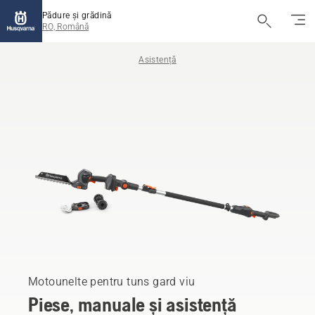
Pădure și grădină
RO, Română
Asistență
Motounelte pentru tuns gard viu
Piese, manuale și asistență