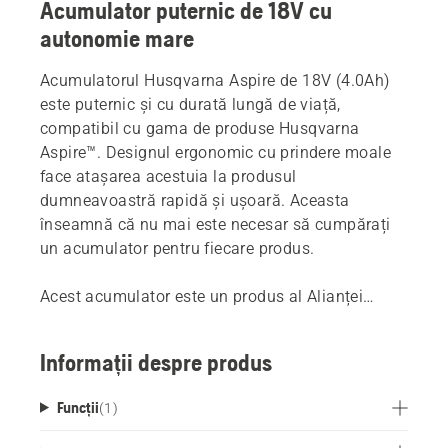
Acumulator puternic de 18V cu
autonomie mare
Acumulatorul Husqvarna Aspire de 18V (4.0Ah)
este puternic și cu durată lungă de viață,
compatibil cu gama de produse Husqvarna
Aspire™. Designul ergonomic cu prindere moale
face atașarea acestuia la produsul
dumneavoastră rapidă și ușoară. Aceasta
înseamnă că nu mai este necesar să cumpărați
un acumulator pentru fiecare produs.
Acest acumulator este un produs al Alianței
POWER FOR ALL, una dintre cele mai mari alianțe
multi-brand de baterii între cei mai importanți
Informații despre produs
producători. Aceste baterii pot fi folosite pentru
toate produsele care fac parte din alianță*.
Funcții
(
1
)
Aceasta înseamnă că nu mai este necesar să
cumpărați un acumulator pentru fiecare produs.