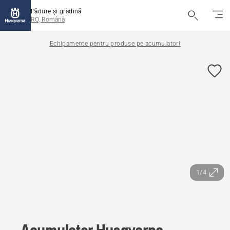
Pădure și grădină
RO, Română
Echipamente pentru produse pe acumulatori
1/4
Acumulator Husqvarna