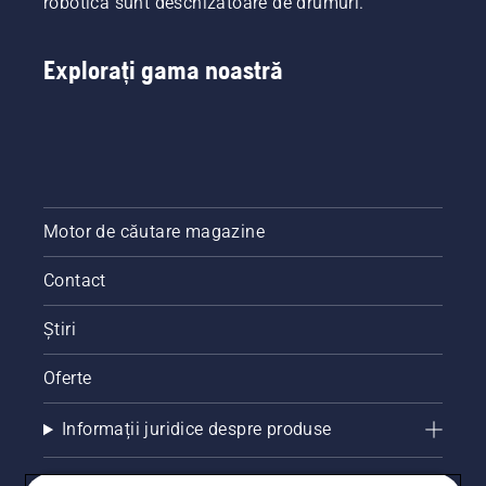
robotica sunt deschizătoare de drumuri.
savE.
Explorați gama noastră
Motor de căutare magazine
Contact
Știri
Oferte
Informații juridice despre produse
Alte site-uri Husqvarna