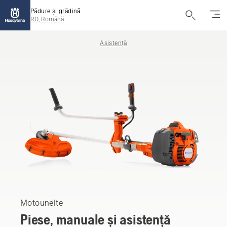
Pădure și grădină
RO, Română
Asistență
Motounelte
Piese, manuale și asistență