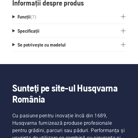
Informații despre produs
Funcții
(
7
)
Specificații
Se potriveşte cu modelul
Sunteți pe site-ul Husqvarna
România
Cu pasiune pentru inovație încă din 1689,
Husqvarna furnizează produse profesionale
pentru grădini, parcuri sau păduri. Performanța și
ușurința de utilizare se combină cu siguranța și