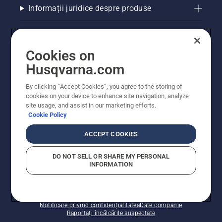
Informații juridice despre produse
Alte site-uri Husqvarna
Cookies on
Husqvarna.com
By clicking “Accept Cookies”, you agree to the storing of
cookies on your device to enhance site navigation, analyze
site usage, and assist in our marketing efforts.
Cookie Policy
ACCEPT COOKIES
© Husqvarna AB (publ). Toate drepturile rezervate.
Prețurile prezentate includ TVA și sunt prețuri
DO NOT SELL OR SHARE MY PERSONAL
recomandate pentru comercializarea cu amănuntul.
INFORMATION
Husqvarna își rezervă dreptul de a face modificări în
structura de prețuri. Promoțiile se desfășoară în limita
stocului disponibil.
Politica privind modulele cookie
Condiții de utilizare
Notificare privind confidențialitatea
Date companie
Raportați încălcările suspectate