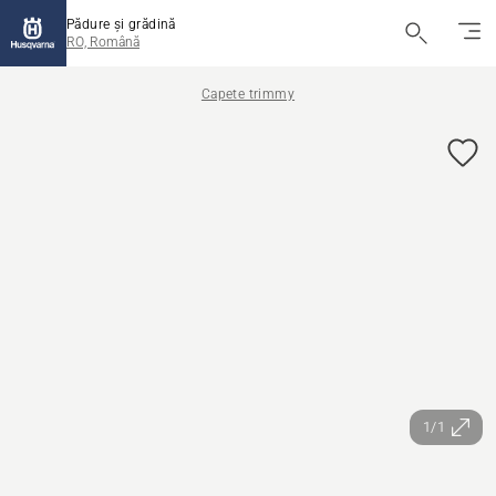
Pădure și grădină
RO, Română
Capete trimmy
1/1