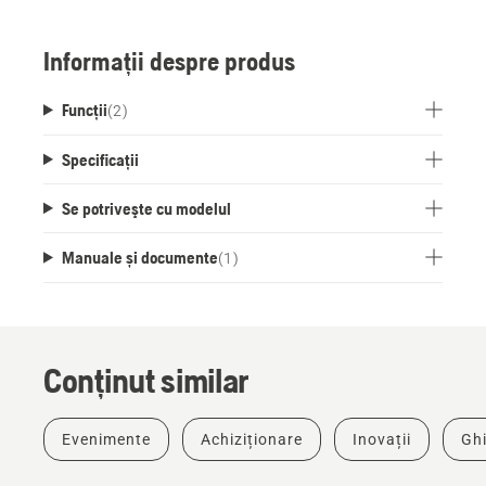
Informații despre produs
Funcții
(
2
)
Specificații
Se potriveşte cu modelul
Manuale și documente
(
1
)
Conținut similar
Evenimente
Achiziționare
Inovații
Ghi