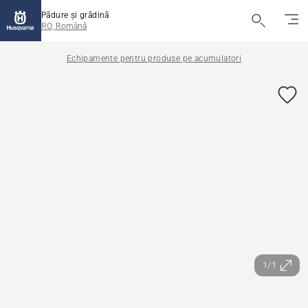
Pădure și grădină
RO, Română
Echipamente pentru produse pe acumulatori
1/1