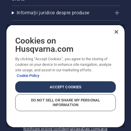
Informații juridice despre produse
Alte site-uri Husqvarna
Cookies on
Husqvarna.com
By clicking “Accept Cookies”, you agree to the storing of
cookies on your device to enhance site navigation, analyze
site usage, and assist in our marketing efforts.
Cookie Policy
ACCEPT COOKIES
© Husqvarna AB (publ). Toate drepturile rezervate.
Prețurile prezentate includ TVA și sunt prețuri
DO NOT SELL OR SHARE MY PERSONAL
recomandate pentru comercializarea cu amănuntul.
INFORMATION
Husqvarna își rezervă dreptul de a face modificări în
structura de prețuri. Promoțiile se desfășoară în limita
stocului disponibil.
Politica privind modulele cookie
Condiții de utilizare
Notificare privind confidențialitatea
Date companie