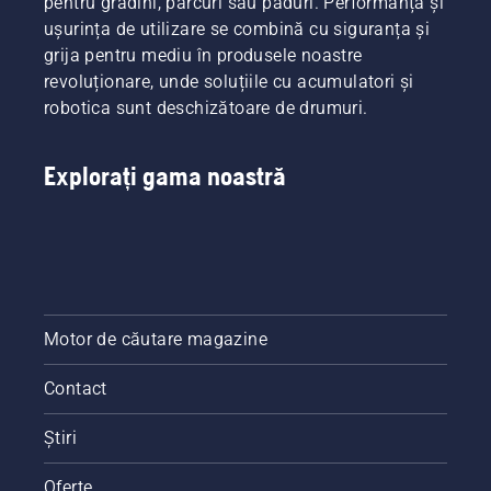
pentru grădini, parcuri sau păduri. Performanța și
baterie
lucrați
baterie
ușurința de utilizare se combină cu siguranța și
de la
mai mult
pentru a
grija pentru mediu în produsele noastre
Husqvarna.
timp
porni
fără
sau opri
revoluționare, unde soluțiile cu acumulatori și
pauze.
modul
robotica sunt deschizătoare de drumuri.
savE.
Explorați gama noastră
Motor de căutare magazine
Contact
Știri
Oferte